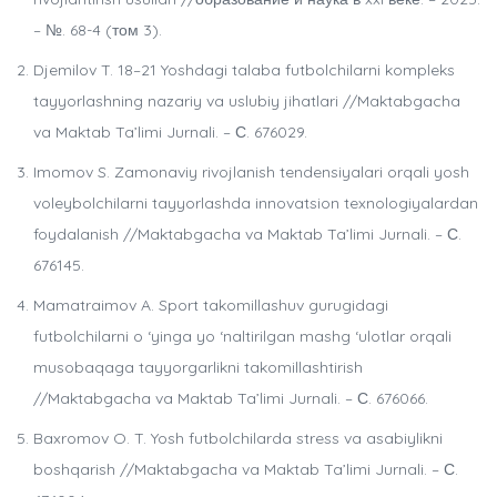
– №. 68-4 (том 3).
Djemilov T. 18–21 Yoshdagi talaba futbolchilarni kompleks
tayyorlashning nazariy va uslubiy jihatlari //Maktabgacha
va Maktab Ta’limi Jurnali. – С. 676029.
Imomov S. Zamonaviy rivojlanish tendensiyalari orqali yosh
voleybolchilarni tayyorlashda innovatsion texnologiyalardan
foydalanish //Maktabgacha va Maktab Ta’limi Jurnali. – С.
676145.
Mamatraimov A. Sport takomillashuv gurugidagi
futbolchilarni o ‘yinga yo ‘naltirilgan mashg ‘ulotlar orqali
musobaqaga tayyorgarlikni takomillashtirish
//Maktabgacha va Maktab Ta’limi Jurnali. – С. 676066.
Baxromov O. T. Yosh futbolchilarda stress va asabiylikni
boshqarish //Maktabgacha va Maktab Ta’limi Jurnali. – С.