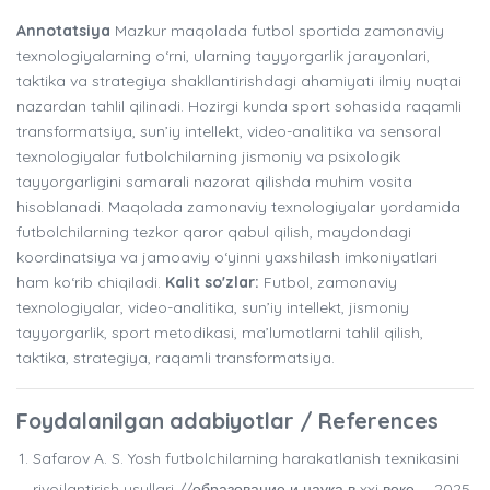
Annotatsiya
Mazkur maqolada futbol sportida zamonaviy
texnologiyalarning o‘rni, ularning tayyorgarlik jarayonlari,
taktika va strategiya shakllantirishdagi ahamiyati ilmiy nuqtai
nazardan tahlil qilinadi. Hozirgi kunda sport sohasida raqamli
transformatsiya, sun’iy intellekt, video-analitika va sensoral
texnologiyalar futbolchilarning jismoniy va psixologik
tayyorgarligini samarali nazorat qilishda muhim vosita
hisoblanadi. Maqolada zamonaviy texnologiyalar yordamida
futbolchilarning tezkor qaror qabul qilish, maydondagi
koordinatsiya va jamoaviy o‘yinni yaxshilash imkoniyatlari
ham ko‘rib chiqiladi.
Kalit so'zlar:
Futbol, zamonaviy
texnologiyalar, video-analitika, sun’iy intellekt, jismoniy
tayyorgarlik, sport metodikasi, ma’lumotlarni tahlil qilish,
taktika, strategiya, raqamli transformatsiya.
Foydalanilgan adabiyotlar / References
Safarov A. S. Yosh futbolchilarning harakatlanish texnikasini
rivojlantirish usullari //образование и наука в xxi веке. – 2025.