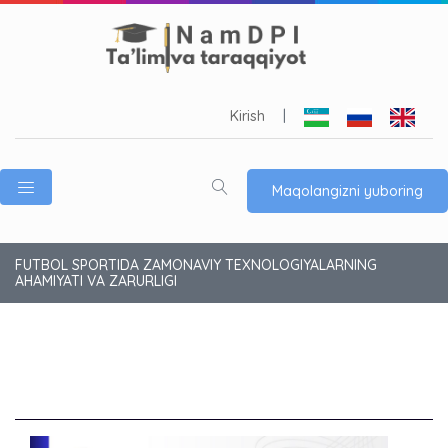
Kirish
|
Maqolangizni yuboring
FUTBOL SPORTIDA ZAMONAVIY TEXNOLOGIYALARNING
AHAMIYATI VA ZARURLIGI