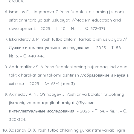
676004.
Ismailov F., Haydarova Z. Yosh futbolchi qizlarning jismoniy
sifatlarini tarbiyalash uslubiyati //Modern education and
development. – 2025. – Т. 40. – №. 4. – С. 372-379.
Iskanderov J. M. Yosh futbolchilarni tanlab olish uslubiyati //
Лучшие интеллектуальные исследования. – 2025. – Т. 58. –
№. 3. – С. 440-446.
Abdumalikov S. A. Yosh futbolchilarning hujumdagi individual
taktik harakatlarini takomillashtirish //образование и наука в
xxi веке. – 2025. – №. 68-4 (том 3).
Axmedov A. N., O‘rinboyev J. Yoshlar va bolalar futbolining
jismoniy va pedagogik ahamiyat //Лучшие
интеллектуальные исследования. – 2026. – Т. 64. – №. 1. – С.
320-324.
Хasanov О. Х. Yosh futbolchilarning yurak ritmi variabilligini