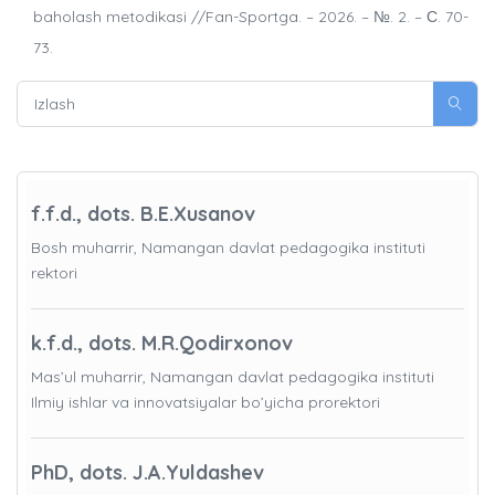
baholash metodikasi //Fan-Sportga. – 2026. – №. 2. – С. 70-
73.
f.f.d., dots. B.E.Xusanov
Bosh muharrir, Namangan davlat pedagogika instituti
rektori
k.f.d., dots. M.R.Qodirxonov
Mas’ul muharrir, Namangan davlat pedagogika instituti
Ilmiy ishlar va innovatsiyalar bo’yicha prorektori
PhD, dots. J.A.Yuldashev