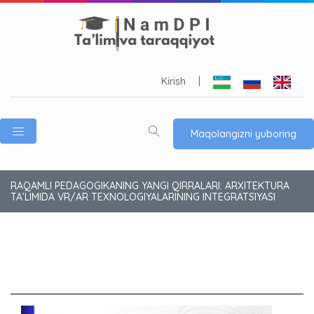
Kirish
|
Maqolangizni yuboring
RAQAMLI PEDAGOGIKANING YANGI QIRRALARI: ARXITEKTURA
TA’LIMIDA VR/AR TEXNOLOGIYALARINING INTEGRATSIYASI