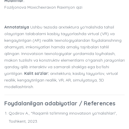
Mualliflar:
Foziljonova Moxichexraxon Raximjon qizi
Annotatsiya
Ushbu tezisda arxitektura yo‘nalishida tahsil
olayotgan talabalarni kasbiy tayyorlashda virtual (VR) va
kengaytirilgan (AR) reallik texnologiyalaridan foydalanishning
ahamiyati, imkoniyatlari hamda amaliy tajribalari tahlil
qilingan. Innovatsion texnologiyalar yordamida loyihalash,
makon tuzilishi va konstruktiv elementlarni o‘rganish jarayonlari
qanday qilib interaktiv va samarali shaklga ega bo‘lishi
yoritilgan.
Kalit so'zlar:
arxitektura, kasbiy tayyorlov, virtual
reallik, kengaytirilgan reallik, VR, AR, simulyatsiya, 3D
modellashtirish.
Foydalanilgan adabiyotlar / References
Qodirov A., “Raqamli ta’limning innovatsion yo‘nalishlari”,
Toshkent, 2023.