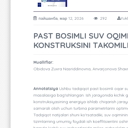
пайшанба, мар 12, 2026
292
Yuk
PAST BOSIMLI SUV OQI
KONSTRUKSINI TAKOMIL
Mualliflar:
Obidova Zuxra Nasriddinovna, Anvarjonova Shax
Annotatsiya
Ushbu tadqiqot past bosimli oqar suv
masalasiga bag‘ishlangan. Ish jarayonida kichik gid
konstruksiyasining energiya ishlab chiqarish jarayo
samarali olish uchun turbina parametrlarini optimalla
Tadqiqot natijalari shuni ko‘rsatadiki, suv oqimini
tizimlarning umumiy foydali ish koeffitsientini osh
hamda kichik suv inshootlarida mikro gidroelektr 