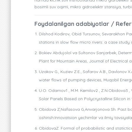
bosimli suv oqimi, mikro gidroelektr stansiya, tur
Foydalanilgan adabiyotlar / Refe
Dilshod Kodirov, Obid Tursunov, Sevarakhon Pa
stations in slow flow micro rivers: a case stud
Bokiev Abdujolol va Sultonov Sanjarbek, Deter
Plant for Mountain Areas, Journal of Electrical a
Uzakov G., Kuziev Z.E., Safarov A.B., Davlonov 
water flows of pumping devices, Muqobil Energet
U.O. Odamov1 , M.M. Kоmilov2 , Z.N.Obidova3 ,
Solar Panels Based on Polycrystalline Silicon i
Obidova Z,Nafasova G,Anvarjonova Sh. Past bosi
oshirish:Innovatsion yechimlar va ilmiy tavsiya
ObidovaZ. Formal of probabilistic and staticti