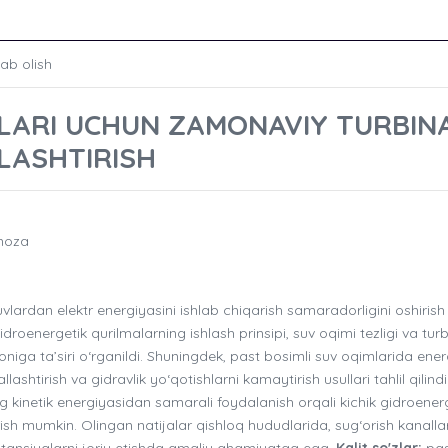
lab olish
MLARI UCHUN ZAMONAVIY TURBIN
LASHTIRISH
noza
lardan elektr energiyasini ishlab chiqarish samaradorligini oshirish
roenergetik qurilmalarning ishlash prinsipi, suv oqimi tezligi va tur
niga ta’siri o‘rganildi. Shuningdek, past bosimli suv oqimlarida ener
shtirish va gidravlik yo‘qotishlarni kamaytirish usullari tahlil qilindi
ng kinetik energiyasidan samarali foydalanish orqali kichik gidroener
irish mumkin. Olingan natijalar qishloq hududlarida, sug‘orish kanalla
stansiyalarni joriy etishda amaliy ahamiyatga ega.
Kalit so'zlar:
pas