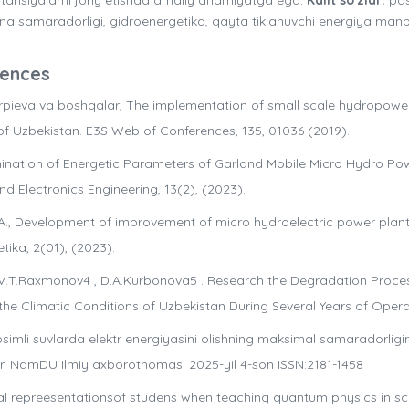
bina samaradorligi, gidroenergetika, qayta tiklanuvchi energiya manb
rences
rpieva va boshqalar, The implementation of small scale hydropowe
y of Uzbekistan. E3S Web of Conferences, 135, 01036 (2019).
mination of Energetic Parameters of Garland Mobile Micro Hydro Po
nd Electronics Engineering, 13(2), (2023).
X.A., Development of improvement of micro hydroelectric power plant
ika, 2(01), (2023).
 V.T.Raxmonov4 , D.A.Kurbonova5 . Research the Degradation Proce
n the Climatic Conditions of Uzbekistan During Several Years of Oper
mli suvlarda elektr energiyasini olishning maksimal samaradorligin
lar. NamDU Ilmiy axborotnomasi 2025-yil 4-son ISSN:2181-1458
cal repreesentationsof studens when teaching quantum physics in s