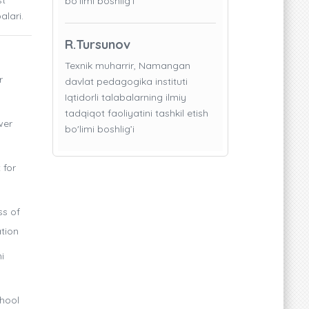
bo'limi boshlig’i
alari.
R.Tursunov
Texnik muharrir, Namangan
r
davlat pedagogika instituti
Iqtidorli talabalarning ilmiy
tadqiqot faoliyatini tashkil etish
wer
bo'limi boshlig’i
 for
ss of
ation
i
chool