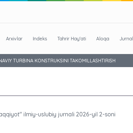
Arxivlar
Indeks
Tahrir Hay'ati
Aloqa
Jurna
NAVIY TURBINA KONSTRUKSINI TAKOMILLASHTIRISH
aqqiyot" ilmiy-uslubiy jurnali 2026-yil 2-soni