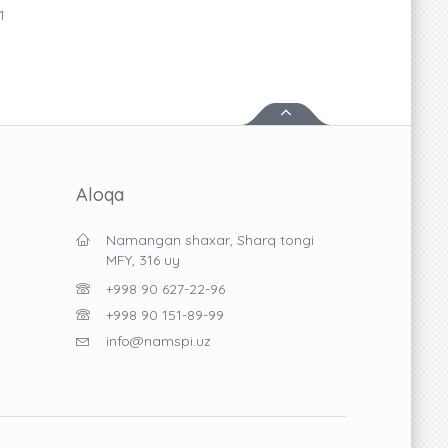
1
Aloqa
Namangan shaxar, Sharq tongi
MFY, 316 uy
+998 90 627-22-96
+998 90 151-89-99
info@namspi.uz