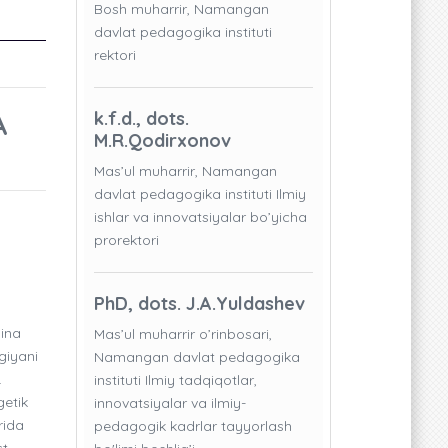
Bosh muharrir, Namangan
davlat pedagogika instituti
rektori
A
k.f.d., dots.
M.R.Qodirxonov
Mas’ul muharrir, Namangan
davlat pedagogika instituti Ilmiy
ishlar va innovatsiyalar bo’yicha
prorektori
PhD, dots. J.A.Yuldashev
bina
Mas’ul muharrir o’rinbosari,
giyani
Namangan davlat pedagogika
.
instituti Ilmiy tadqiqotlar,
getik
innovatsiyalar va ilmiy-
rida
pedagogik kadrlar tayyorlash
t