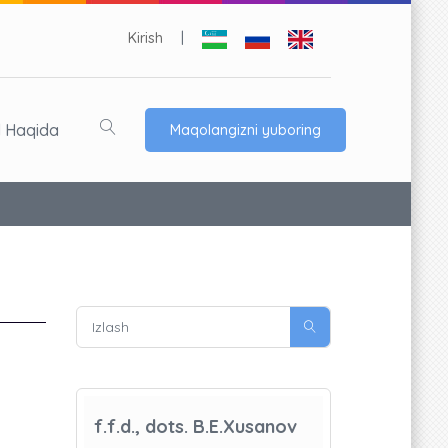
Kirish
|
l Haqida
Maqolangizni yuboring
f.f.d., dots. B.E.Xusanov