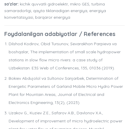
so'zlar:
kichik quvvatli gidroelektr, mikro GES, turbina
samaradorligi, qayta tiklanadigan energiya, energiya
konvertatsiyasi, barqaror energiya
Foydalanilgan adabiyotlar / References
Dilshod Kodirov, Obid Tursunov, Sevarakhon Parpieva va
boshqalar, The implementation of small scale hydropower
stations in slow flow micro rivers: a case study of
Uzbekistan. E3S Web of Conferences, 135, 01036 (2019).
Bokiev Abdujolol va Sultonov Sanjarbek, Determination of
Energetic Parameters of Garland Mobile Micro Hydro Power
Plant for Mountain Areas, Journal of Electrical and
Electronics Engineering, 13(2), (2023).
Uzakov G., Kuziev Z.E., Safarov A.B., Davlonov X.A.,
Development of improvement of micro hydroelectric power