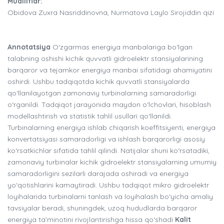
Mualliflar:
Obidova Zuxra Nasriddinovna, Nurmatova Laylo Sirojiddin qizi
Annotatsiya
O‘zgarmas energiya manbalariga bo‘lgan
talabning oshishi kichik quvvatli gidroelektr stansiyalarining
barqaror va tejamkor energiya manbai sifatidagi ahamiyatini
oshirdi. Ushbu tadqiqotda kichik quvvatli stansiyalarda
qo‘llanilayotgan zamonaviy turbinalarning samaradorligi
o‘rganildi. Tadqiqot jarayonida maydon o‘lchovlari, hisoblash
modellashtirish va statistik tahlil usullari qo‘llanildi.
Turbinalarning energiya ishlab chiqarish koeffitsiyenti, energiya
konvertatsiyasi samaradorligi va ishlash barqarorligi asosiy
ko‘rsatkichlar sifatida tahlil qilindi. Natijalar shuni ko‘rsatadiki,
zamonaviy turbinalar kichik gidroelektr stansiyalarning umumiy
samaradorligini sezilarli darajada oshiradi va energiya
yo‘qotishlarini kamaytiradi. Ushbu tadqiqot mikro gidroelektr
loyihalarida turbinalarni tanlash va loyihalash bo‘yicha amaliy
tavsiyalar beradi, shuningdek, uzoq hududlarda barqaror
energiya ta’minotini rivojlantirishga hissa qo‘shadi
Kalit