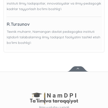
instituti Ilmiy tadqiqotlar, innovatsiyalar va ilmiy-pedagogik
kadrlar tayyorlash bo'limi boshlig’i
R.Tursunov
Texnik muharrir, Namangan davlat pedagogika instituti
Iqtidorli talabalarning ilmiy tadqiqot faoliyatini tashkil etish
bo'limi boshlig’i
Ilmiy-uslubiy jurnali