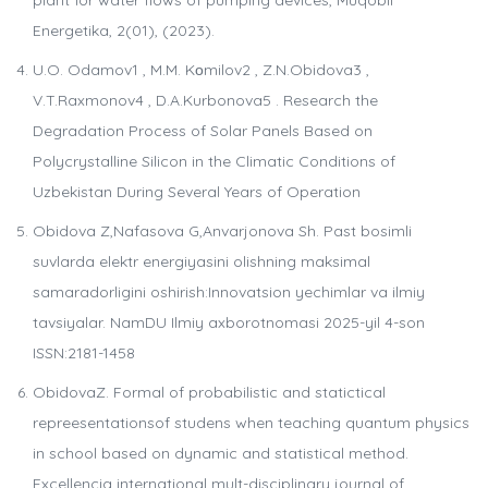
plant for water flows of pumping devices, Muqobil
Energetika, 2(01), (2023).
U.O. Odamov1 , M.M. Kоmilov2 , Z.N.Obidova3 ,
V.T.Raxmonov4 , D.A.Kurbonova5 . Research the
Degradation Process of Solar Panels Based on
Polycrystalline Silicon in the Climatic Conditions of
Uzbekistan During Several Years of Operation
Obidova Z,Nafasova G,Anvarjonova Sh. Past bosimli
suvlarda elektr energiyasini olishning maksimal
samaradorligini oshirish:Innovatsion yechimlar va ilmiy
tavsiyalar. NamDU Ilmiy axborotnomasi 2025-yil 4-son
ISSN:2181-1458
ObidovaZ. Formal of probabilistic and statictical
repreesentationsof studens when teaching quantum physics
in school based on dynamic and statistical method.
Excellencia international mult-disciplinary journal of