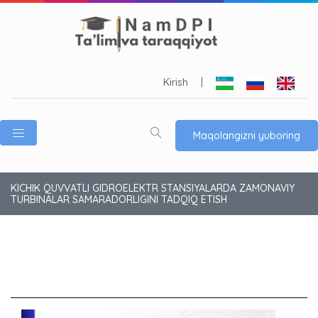
Kirish
|
Maqolangizni yuboring
KICHIK QUVVATLI GIDROELEKTR STANSIYALARDA ZAMONAVIY
TURBINALAR SAMARADORLIGINI TADQIQ ETISH