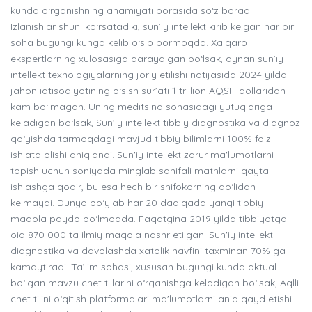
kunda o‘rganishning ahamiyati borasida so‘z boradi.
Izlanishlar shuni ko‘rsatadiki, sun’iy intellekt kirib kelgan har bir
soha bugungi kunga kelib o‘sib bormoqda. Xalqaro
ekspertlarning xulosasiga qaraydigan bo‘lsak, aynan sun’iy
intellekt texnologiyalarning joriy etilishi natijasida 2024 yilda
jahon iqtisodiyotining o‘sish sur’ati 1 trillion AQSH dollaridan
kam bo‘lmagan. Uning meditsina sohasidagi yutuqlariga
keladigan bo‘lsak, Sun’iy intellekt tibbiy diagnostika va diagnoz
qo‘yishda tarmoqdagi mavjud tibbiy bilimlarni 100% foiz
ishlata olishi aniqlandi. Sun'iy intellekt zarur ma'lumotlarni
topish uchun soniyada minglab sahifali matnlarni qayta
ishlashga qodir, bu esa hech bir shifokorning qo‘lidan
kelmaydi. Dunyo bo‘ylab har 20 daqiqada yangi tibbiy
maqola paydo bo‘lmoqda. Faqatgina 2019 yilda tibbiyotga
oid 870 000 ta ilmiy maqola nashr etilgan. Sun'iy intellekt
diagnostika va davolashda xatolik havfini taxminan 70% ga
kamaytiradi. Ta’lim sohasi, xususan bugungi kunda aktual
bo‘lgan mavzu chet tillarini o‘rganishga keladigan bo‘lsak, Aqlli
chet tilini o‘qitish platformalari ma'lumotlarni aniq qayd etishi