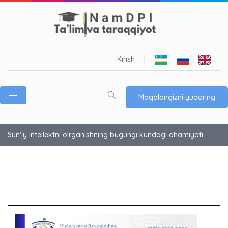
Kirish
|
Maqolangizni yuboring
Sun'iy intellektni o'rganishning bugungi kundagi ahamiyati