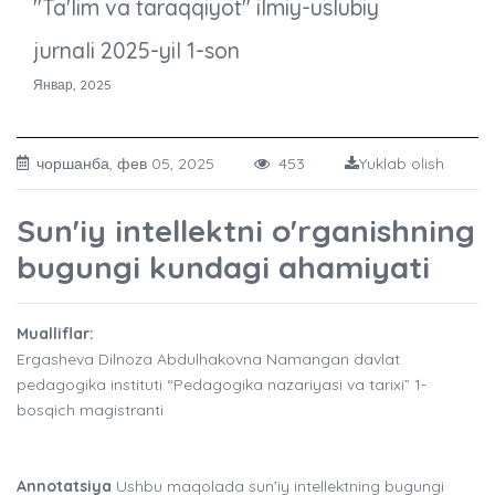
"Ta'lim va taraqqiyot" ilmiy-uslubiy
jurnali 2025-yil 1-son
Январ, 2025
чоршанба, фев 05, 2025
453
Yuklab olish
Sun'iy intellektni o'rganishning
bugungi kundagi ahamiyati
Mualliflar:
Ergasheva Dilnoza Abdulhakovna Namangan davlat
pedagogika instituti “Pedagogika nazariyasi va tarixi” 1-
bosqich magistranti
Annotatsiya
Ushbu maqolada sun’iy intellektning bugungi