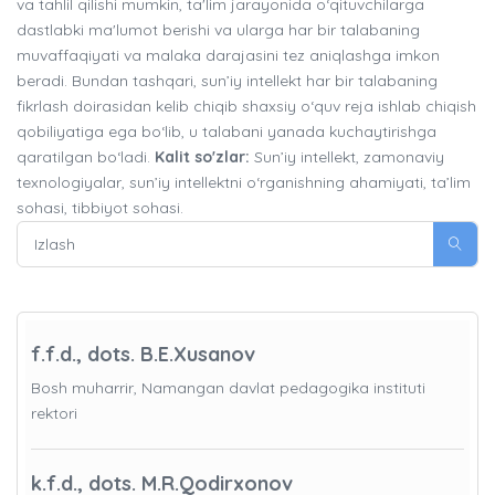
va tahlil qilishi mumkin, ta'lim jarayonida o‘qituvchilarga
dastlabki ma'lumot berishi va ularga har bir talabaning
muvaffaqiyati va malaka darajasini tez aniqlashga imkon
beradi. Bundan tashqari, sun’iy intellekt har bir talabaning
fikrlash doirasidan kelib chiqib shaxsiy o‘quv reja ishlab chiqish
qobiliyatiga ega bo‘lib, u talabani yanada kuchaytirishga
qaratilgan bo‘ladi.
Kalit so'zlar:
Sun’iy intellekt, zamonaviy
texnologiyalar, sun’iy intellektni o‘rganishning ahamiyati, ta’lim
sohasi, tibbiyot sohasi.
f.f.d., dots. B.E.Xusanov
Bosh muharrir, Namangan davlat pedagogika instituti
rektori
k.f.d., dots. M.R.Qodirxonov