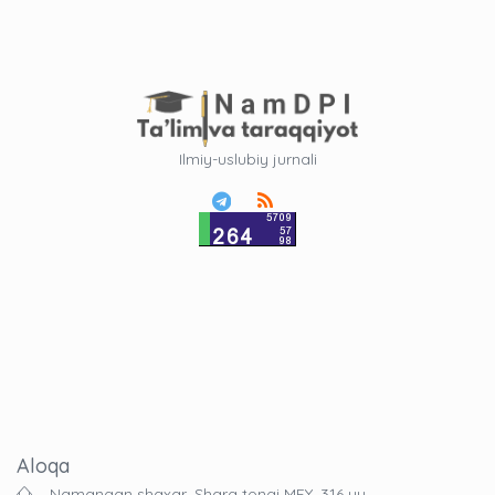
Ilmiy-uslubiy jurnali
Aloqa
Namangan shaxar, Sharq tongi MFY, 316 uy