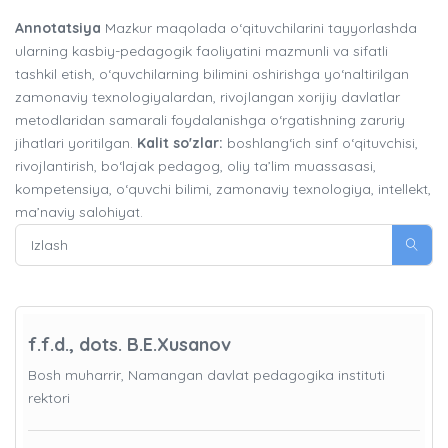
Annotatsiya
Mazkur maqolada o‘qituvchilarini tayyorlashda
ularning kasbiy-pedagogik faoliyatini mazmunli va sifatli
tashkil etish, o‘quvchilarning bilimini oshirishga yo‘naltirilgan
zamonaviy texnologiyalardan, rivojlangan xorijiy davlatlar
metodlaridan samarali foydalanishga o‘rgatishning zaruriy
jihatlari yoritilgan.
Kalit so'zlar:
boshlang‘ich sinf o‘qituvchisi,
rivojlantirish, bo‘lajak pedagog, oliy ta’lim muassasasi,
kompetensiya, o‘quvchi bilimi, zamonaviy texnologiya, intellekt,
ma’naviy salohiyat.
f.f.d., dots. B.E.Xusanov
Bosh muharrir, Namangan davlat pedagogika instituti
rektori