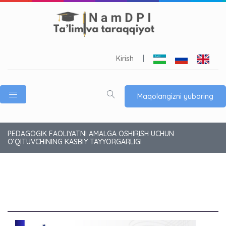
Kirish
|
Maqolangizni yuboring
PEDAGOGIK FAOLIYATNI AMALGA OSHIRISH UCHUN
O‘QITUVCHINING KASBIY TAYYORGARLIGI