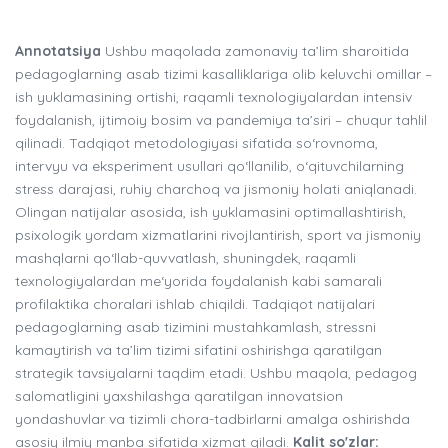
Annotatsiya
Ushbu maqolada zamonaviy ta’lim sharoitida
pedagoglarning asab tizimi kasalliklariga olib keluvchi omillar –
ish yuklamasining ortishi, raqamli texnologiyalardan intensiv
foydalanish, ijtimoiy bosim va pandemiya ta’siri – chuqur tahlil
qilinadi. Tadqiqot metodologiyasi sifatida so‘rovnoma,
intervyu va eksperiment usullari qo‘llanilib, o‘qituvchilarning
stress darajasi, ruhiy charchoq va jismoniy holati aniqlanadi.
Olingan natijalar asosida, ish yuklamasini optimallashtirish,
psixologik yordam xizmatlarini rivojlantirish, sport va jismoniy
mashqlarni qo‘llab-quvvatlash, shuningdek, raqamli
texnologiyalardan me‘yorida foydalanish kabi samarali
profilaktika choralari ishlab chiqildi. Tadqiqot natijalari
pedagoglarning asab tizimini mustahkamlash, stressni
kamaytirish va ta’lim tizimi sifatini oshirishga qaratilgan
strategik tavsiyalarni taqdim etadi. Ushbu maqola, pedagog
salomatligini yaxshilashga qaratilgan innovatsion
yondashuvlar va tizimli chora-tadbirlarni amalga oshirishda
asosiy ilmiy manba sifatida xizmat qiladi.
Kalit so'zlar: