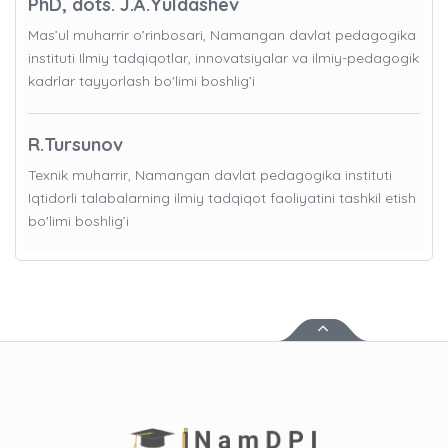
PhD, dots. J.A.Yuldashev
Mas’ul muharrir o’rinbosari, Namangan davlat pedagogika
instituti Ilmiy tadqiqotlar, innovatsiyalar va ilmiy-pedagogik
kadrlar tayyorlash bo'limi boshlig’i
R.Tursunov
Texnik muharrir, Namangan davlat pedagogika instituti
Iqtidorli talabalarning ilmiy tadqiqot faoliyatini tashkil etish
bo'limi boshlig’i