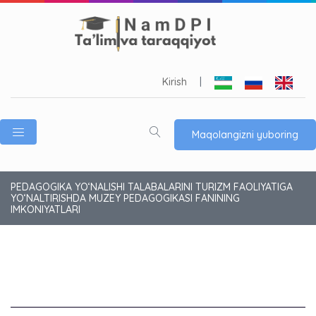
Kirish
|
Maqolangizni yuboring
PEDAGOGIKA YO‘NALISHI TALABALARINI TURIZM FAOLIYATIGA
YO‘NALTIRISHDA MUZEY PEDAGOGIKASI FANINING
IMKONIYATLARI