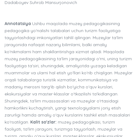
Dadaboyev Suhrob Mansurjonovich
Annotatsiya
Ushbu maqolada muzey pedagogikasining
pedagogika yo‘nalishi talabalari uchun turizm faoliyatiga
tayyorlashdagi imkoniyatlari tahlil qilingan. Muzeylar ta'lim
jarayonida nafaqat nazariy bilimlarni, balki amaliy
ko‘nikmalarni ham shakllantirishga xizmat qiladi. Maqolada
muzey pedagogikasining ta'lim jarayonidagi o‘rni, uning turizm
faoliyatiga ta'siri, shuningdek, amaliyotda yuzaga keladigan
muammolar va ularni hal etish yo‘llari ko‘rib chiqilgan. Muzeylar
orqali talabalarga turistik xizmatlar, kommunikatsiya va
madaniy merosni targ‘ib qilish bo‘yicha o‘quv kurslari,
ekskursiyalar va master-klasslar o‘tkazilishi ta'kidlangan.
Shuningdek, ta'lim muassasalari va muzeylar o‘rtasidagi
hamkorlikni kuchaytirish, yangi texnologiyalarni joriy etish
zarurligi hamda amaliy o‘quv kurslarini tashkil etish masalalari
ko‘rsatilgan.
Kalit so'zlar:
muzey pedagogikasi, turizm
faoliyati, ta'lim jarayoni, turizmga tayyorlash, muzeylar va
turizm, amaliy o‘quv kurslari, master-klasslar, ekskursiyalar,