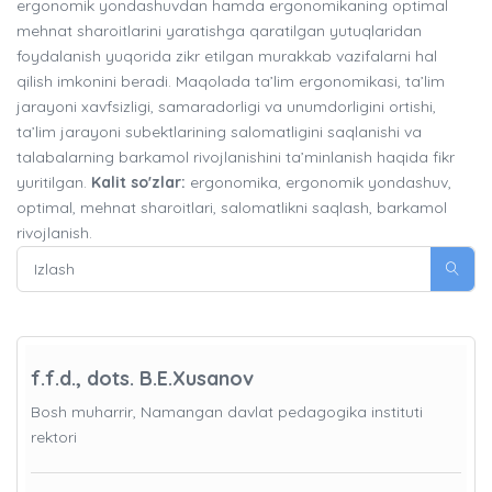
ergonomik yondashuvdan hamda ergonomikaning optimal
mehnat sharoitlarini yaratishga qaratilgan yutuqlaridan
foydalanish yuqorida zikr etilgan murakkab vazifalarni hal
qilish imkonini beradi. Maqolada ta’lim ergonomikasi, ta’lim
jarayoni xavfsizligi, samaradorligi va unumdorligini ortishi,
ta’lim jarayoni subektlarining salomatligini saqlanishi va
talabalarning barkamol rivojlanishini ta’minlanish haqida fikr
yuritilgan.
Kalit so'zlar:
ergonomika, ergonomik yondashuv,
optimal, mehnat sharoitlari, salomatlikni saqlash, barkamol
rivojlanish.
f.f.d., dots. B.E.Xusanov
Bosh muharrir, Namangan davlat pedagogika instituti
rektori