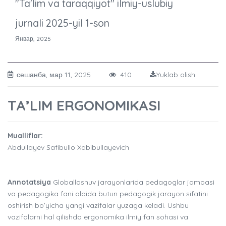
"Ta'lim va taraqqiyot" ilmiy-uslubiy
jurnali 2025-yil 1-son
Январ, 2025
сешанба, мар 11, 2025
410
Yuklab olish
TA’LIM ERGONOMIKASI
Mualliflar:
Abdullayev Safibullo Xabibullayevich
Annotatsiya
Globallashuv jarayonlarida pedagoglar jamoasi
va pedagogika fani oldida butun pedagogik jarayon sifatini
oshirish bo’yicha yangi vazifalar yuzaga keladi. Ushbu
vazifalarni hal qilishda ergonomika ilmiy fan sohasi va