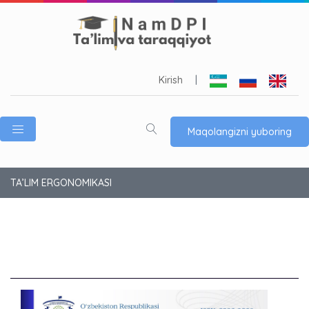
Kirish
|
Maqolangizni yuboring
TA’LIM ERGONOMIKASI