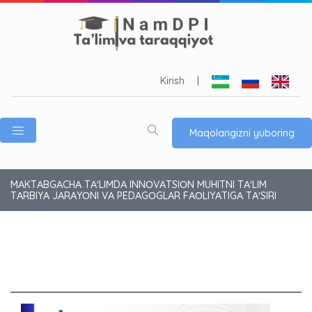
Kirish
|
Maqolangizni yuboring
MАKTАBGАCHА TАʼLIMDА INNОVАTSIОN MUHITNI TАʼLIM
TАRBIYА JАRАYОNI VА PEDАGОGLАR FАОLIYАTIGА TАʼSIRI