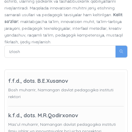
оshirib, ulаrning ijоdkоrlik vа tаshаbbuskоrlik qоbiliyаtlаrini
rivоjlаntirаdi. Mаqоlаdа innоvаtsiоn muhitni jоriy etishning
sаmаrаli usullаri vа pedаgоgik tаvsiyаlаr hаm keltirilgаn.
Kalit
so'zlar:
mаktаbgаchа tа’lim, innоvаtsiоn muhit, tа’lim-tаrbiyа
jаrаyоni, pedаgоgik texnоlоgiyаlаr, interfаоl metоdlаr, kreаtiv
yоndаshuv, rаqаmli tа’lim, pedаgоgik kоmpetensiyа, mustаqil
fikrlаsh, ijоdiy rivоjlаnish.
f.f.d., dots. B.E.Xusanov
Bosh muharrir, Namangan davlat pedagogika instituti
rektori
k.f.d., dots. M.R.Qodirxonov
Mas’ul muharrir, Namangan davlat pedagogika instituti
Ilmiy ishlar va innovatsiyalar bo’yicha prorektori