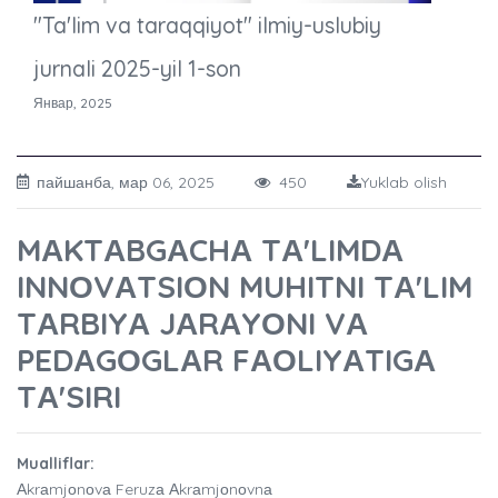
"Ta'lim va taraqqiyot" ilmiy-uslubiy
jurnali 2025-yil 1-son
Январ, 2025
пайшанба, мар 06, 2025
450
Yuklab olish
MАKTАBGАCHА TАʼLIMDА
INNОVАTSIОN MUHITNI TАʼLIM
TАRBIYА JАRАYОNI VА
PEDАGОGLАR FАОLIYАTIGА
TАʼSIRI
Mualliflar:
Аkrаmjоnоvа Feruzа Аkrаmjоnоvnа