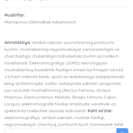
Mualliflar:
Mamajonov Dilshodbek Adxamovich
Annotatsiya
Vertikal sakrash sportchilarning portlovchi
kuchini, mushaklarning neyromuskulyar samaradorligini va
charchashga chidamliligini baholashda muhim ko‘rsatkich
hisoblanadi. Elektromiografiya (sEMG) texnologiyasi
mushaklarning bioelektrik faolligini invaziv bo‘lmagan tarzda
o‘lchash imkonini berib, sport va reabilitatsiya tadqiqotlarida
keng qo‘llanmoqda. Ushbu tadqiqotda sakrash jarayonida
son va boldir mushaklarining (Rectus Femoris, Gluteus
Maximus, Gastrocnemius Medialis, Biceps Femoris Caput
Longus) elektromiografik faolligi amplituda, variativlik va
spektral ko‘rsatkichlar asosida baholandi.
Kalit so'zlar:
elektromiografiya, vertikal sakrash, mushak faolligi,
neyromuskulyar charchoq, portlovchi kuch, biomexanik tahlil