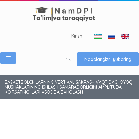
Kirish
|
Maqolangizni yuboring
BASKETBOLCHILARNING VERTIKAL SAKRASH VAQTIDAGI OYOQ
MUSHAKLARINING ISHLASH SAMARADORLIGINI AMPLITUDA
KO’RSATKICHLARI ASOSIDA BAHOLASH