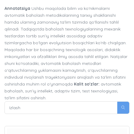
Annotatsiya
Ushbu maqolada bilim va ko‘nikmalarni
avtomatik baholash metodikalarining tarixiy shakllanishi
hamda ularning zamonaviy ta’lim tizimida qo‘llanishi tahlil
qilinadi. Tadqiqotda baholash texnologiyalarining mexanik
testlardan tortib sun’iy intellekt asosidagi adaptiv
tizimlargacha bo‘lgan evolyutsion bosqichlari ko‘rib chiqilgan.
Maqolada har bir bosqichning texnologik asoslari, didaktik
imkoniyatlari va afzalliklari ilmiy asosda tahlil etilgan. Natijalar
shuni ko‘rsatadiki, avtomatik baholash metodlari
o‘qituvchilarning yuklamasini kamaytirish, o‘quvchilarning
individual rivojlanish trayektoriyasini aniqlash va ta’lim sifatini
oshirishda muhim rol o‘ynamoqda
Kalit so'zlar:
avtomatik
baholash, sun’iy intellekt, adaptiv tizim, test texnologiyasi,
ta’lim sifatini oshirish.