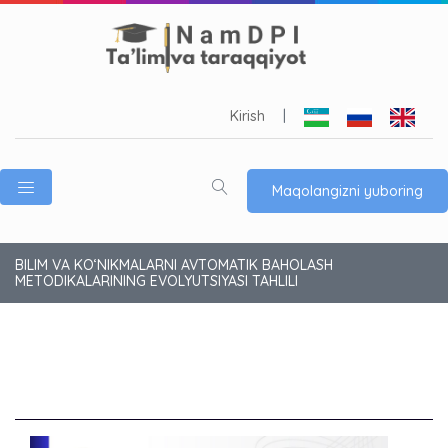
Kirish
|
Maqolangizni yuboring
BILIM VA KO‘NIKMALARNI AVTOMATIK BAHOLASH
METODIKALARINING EVOLYUTSIYASI TAHLILI