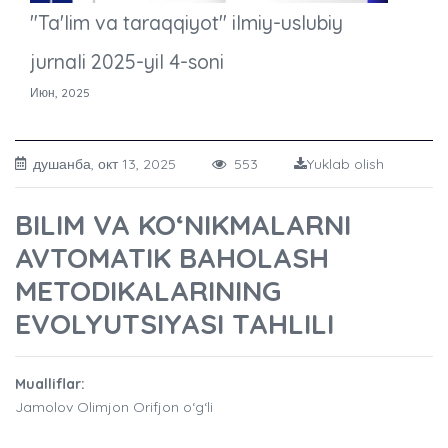
"Ta'lim va taraqqiyot" ilmiy-uslubiy
jurnali 2025-yil 4-soni
Июн, 2025
душанба, окт 13, 2025
553
Yuklab olish
BILIM VA KO‘NIKMALARNI
AVTOMATIK BAHOLASH
METODIKALARINING
EVOLYUTSIYASI TAHLILI
Mualliflar:
Jamolov Olimjon Orifjon o‘g‘li