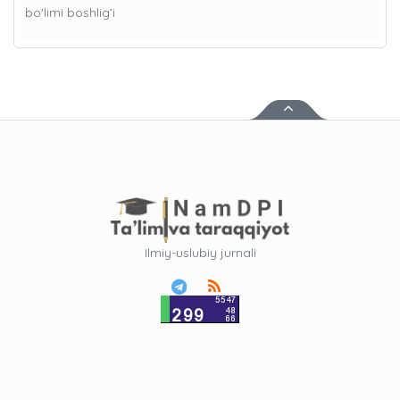
bo'limi boshlig’i
Ilmiy-uslubiy jurnali