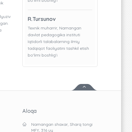
bo'limi boshlig’i
ik
lyuziv
R.Tursunov
lgan.
Texnik muharrir, Namangan
a
davlat pedagogika instituti
Iqtidorli talabalarning ilmiy
tadqiqot faoliyatini tashkil etish
bo'limi boshlig’i
Aloqa
Namangan shaxar, Sharq tongi
MFY, 316 uy