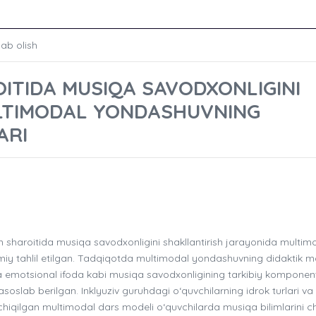
lab olish
OITIDA MUSIQA SAVODXONLIGINI
LTIMODAL YONDASHUVNING
ARI
m sharoitida musiqa savodxonligini shakllantirish jarayonida multim
iy tahlil etilgan. Tadqiqotda multimodal yondashuvning didaktik mo
i va emotsional ifoda kabi musiqa savodxonligining tarkibiy komponen
soslab berilgan. Inklyuziv guruhdagi o‘quvchilarning idrok turlari va
 chiqilgan multimodal dars modeli o‘quvchilarda musiqa bilimlarini c