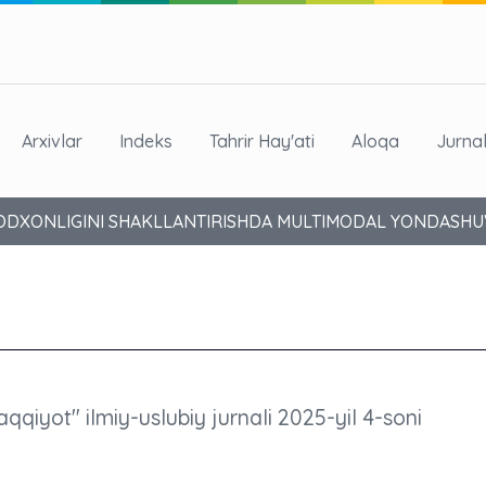
Arxivlar
Indeks
Tahrir Hay'ati
Aloqa
Jurna
AVODXONLIGINI SHAKLLANTIRISHDA MULTIMODAL YONDASHU
aqqiyot" ilmiy-uslubiy jurnali 2025-yil 4-soni