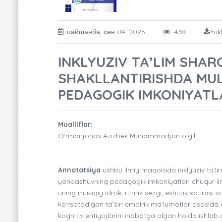
пайшанба, сен 04, 2025
438
Yuk
INKLYUZIV TA’LIM SHAR
SHAKLLANTIRISHDA MU
PEDAGOGIK IMKONIYATL
Mualliflar:
O‘rmonjonov Azizbek Muhammadjon o‘g‘li
Annotatsiya
ushbu ilmiy maqolada inklyuziv ta’li
yondashuvning pedagogik imkoniyatlari chuqur ilm
uning musiqiy idrok, ritmik sezgi, eshituv xotiras
ko‘rsatadigan ta’siri empirik ma’lumotlar asosida a
kognitiv ehtiyojlarini inobatga olgan holda ishlab