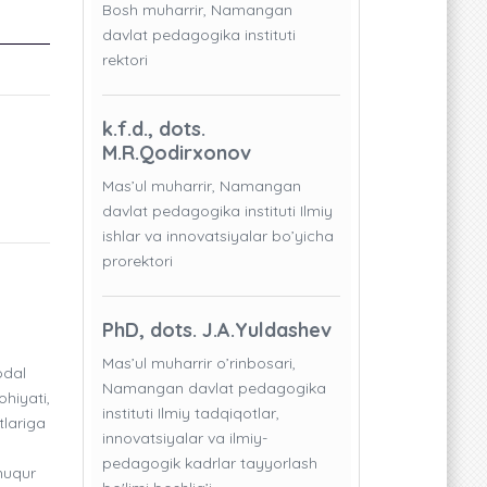
Bosh muharrir, Namangan
davlat pedagogika instituti
rektori
k.f.d., dots.
M.R.Qodirxonov
Mas’ul muharrir, Namangan
davlat pedagogika instituti Ilmiy
ishlar va innovatsiyalar bo’yicha
prorektori
PhD, dots. J.A.Yuldashev
Mas’ul muharrir o’rinbosari,
odal
Namangan davlat pedagogika
hiyati,
instituti Ilmiy tadqiqotlar,
tlariga
innovatsiyalar va ilmiy-
pedagogik kadrlar tayyorlash
huqur