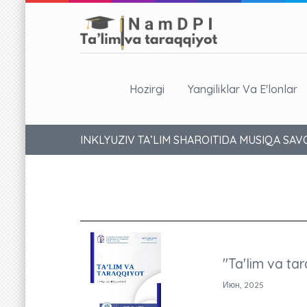
Hozirgi
Yangiliklar Va E'lonlar
INKLYUZIV TA’LIM SHAROITIDA MUSIQA S
"Ta'lim va tar
Июн, 2025