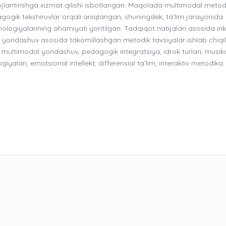
 rivojlantirishga xizmat qilishi isbotlangan. Maqolada multimodal metod
gik tekshiruvlar orqali aniqlangan, shuningdek, ta’lim jarayonida
ogiyalarining ahamiyati yoritilgan. Tadqiqot natijalari asosida ink
 yondashuv asosida takomillashgan metodik tavsiyalar ishlab chiqi
, multimodal yondashuv, pedagogik integratsiya, idrok turlari, musik
alari, emotsional intellekt, differensial ta’lim, interaktiv metodika.