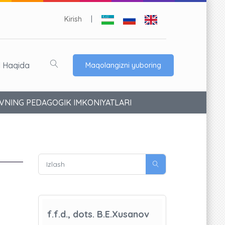
Kirish
|
l Haqida
Maqolangizni yuboring
VNING PEDAGOGIK IMKONIYATLARI
f.f.d., dots. B.E.Xusanov