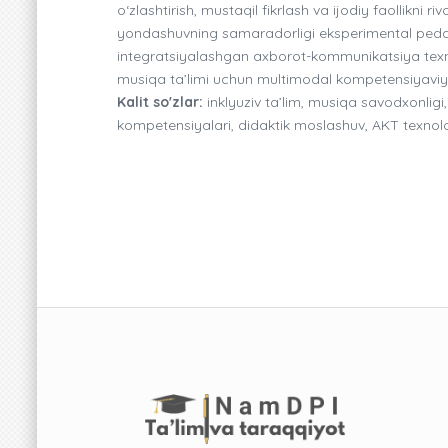
o‘zlashtirish, mustaqil fikrlash va ijodiy faollikni
yondashuvning samaradorligi eksperimental pedago
integratsiyalashgan axborot-kommunikatsiya texnol
musiqa ta’limi uchun multimodal kompetensiyaviy
Kalit so'zlar:
inklyuziv ta’lim, musiqa savodxonligi
kompetensiyalari, didaktik moslashuv, AKT texnologiy