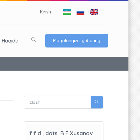
Kirish
|
l Haqida
Maqolangizni yuboring
f.f.d., dots. B.E.Xusanov