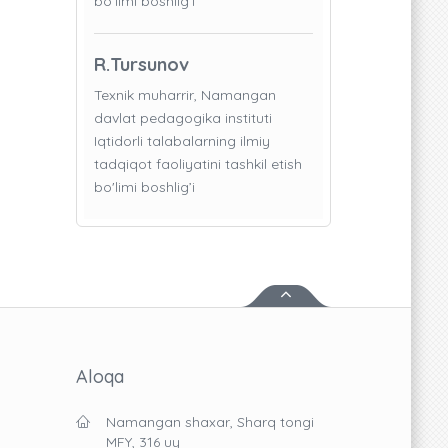
bo'limi boshlig’i
R.Tursunov
Texnik muharrir, Namangan
davlat pedagogika instituti
Iqtidorli talabalarning ilmiy
tadqiqot faoliyatini tashkil etish
bo'limi boshlig’i
Aloqa
Namangan shaxar, Sharq tongi
MFY, 316 uy