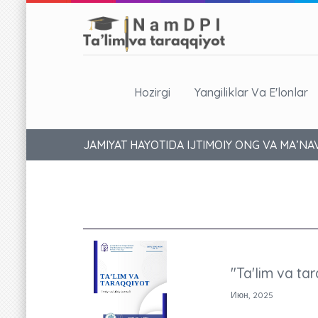
Hozirgi
Yangiliklar Va E'lonlar
JAMIYAT HAYOTIDA IJTIMOIY ONG VA MA’NAV
"Ta'lim va tar
Июн, 2025