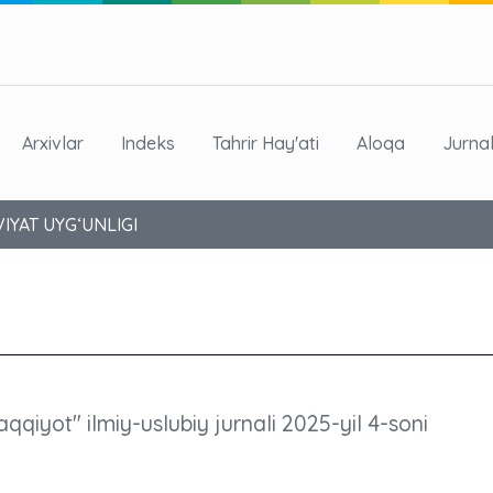
Arxivlar
Indeks
Tahrir Hay'ati
Aloqa
Jurna
IYAT UYG‘UNLIGI
aqqiyot" ilmiy-uslubiy jurnali 2025-yil 4-soni