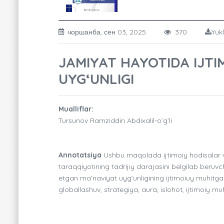
чоршанба, сен 03, 2025
370
Yuk
JAMIYAT HAYOTIDA IJTI
UYG‘UNLIGI
Mualliflar:
Tursunov Ramziddin Abdixalil-o’g’li
Annotatsiya
Ushbu maqolada ijtimoiy hodisalar v
taraqqiyotining tadrijiy darajasini belgilab beruv
etgan ma’naviyat uyg’unligining ijtimoiuy muhitga 
globallashuv, strategiya, aura, islohot, ijtimoiy muh