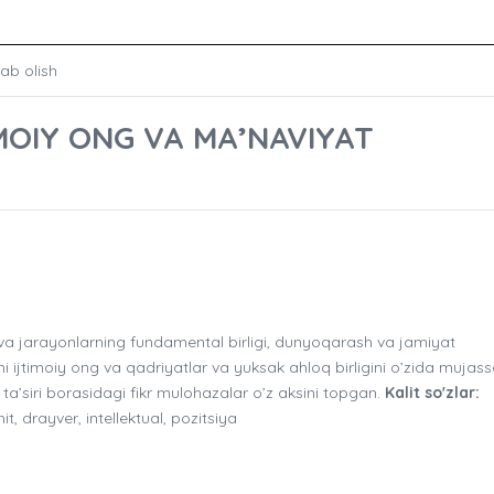
lab olish
MOIY ONG VA MA’NAVIYAT
a jarayonlarning fundamental birligi, dunyoqarash va jamiyat
chi ijtimoiy ong va qadriyatlar va yuksak ahloq birligini o’zida muja
ta’siri borasidagi fikr mulohazalar o’z aksini topgan.
Kalit so'zlar:
it, drayver, intellektual, pozitsiya