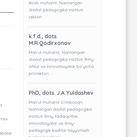
Bosh muharrir, Namangan
davlat pedagogika instituti
rektori
k.f.d., dots.
M.R.Qodirxonov
Mas’ul muharrir, Namangan
davlat pedagogika instituti Ilmiy
ishlar va innovatsiyalar bo’yicha
prorektori
PhD, dots. J.A.Yuldashev
Mas’ul muharrir o’rinbosari,
a
Namangan davlat pedagogika
instituti Ilmiy tadqiqotlar,
mini
innovatsiyalar va ilmiy-
pedagogik kadrlar tayyorlash
abalar