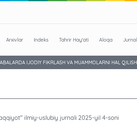
Arxivlar
Indeks
Tahrir Hay'ati
Aloqa
Jurna
LABALARDA IJODIY FIKRLASH VA MUAMMOLARNI HAL QILISH
aqqiyot" ilmiy-uslubiy jurnali 2025-yil 4-soni