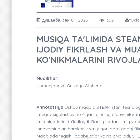
душанба, сен 01, 2025
352
Yukla
MUSIQA TA'LIMIDA STE
IJODIY FIKRLASH VA MU
KO'NIKMALARINI RIVOJL
Mualliflar:
Usmonjanova Gulxayo Alisher qizi
Annotatsiya
Ushbu maqola STEAM (fan, texnologiy
integratsiyalashuvini oʻrganib, uning oʻquvchilarda 
imkoniyatlarini taʼkidlaydi. Badiiy ifodani ilmiy va
innovatsiyalar, hamkorlik va yuqori darajadagi fik
Maqolada tegishli adabiyotlar ko‘rib chiqiladi, ST