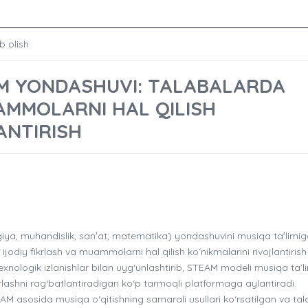
b olish
AM YONDASHUVI: TALABALARDA
AMMOLARNI HAL QILISH
ANTIRISH
a, muhandislik, sanʼat, matematika) yondashuvini musiqa taʼlimig
ijodiy fikrlash va muammolarni hal qilish koʻnikmalarini rivojlantirish
 texnologik izlanishlar bilan uyg‘unlashtirib, STEAM modeli musiqa ta’li
rlashni rag‘batlantiradigan ko‘p tarmoqli platformaga aylantiradi.
EAM asosida musiqa o‘qitishning samarali usullari ko‘rsatilgan va tal