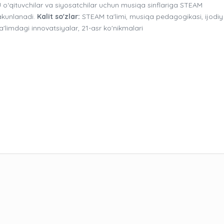
. U o‘qituvchilar va siyosatchilar uchun musiqa sinflariga STEAM
yakunlanadi.
Kalit so'zlar:
STEAM ta'limi, musiqa pedagogikasi, ijodiy
ta'limdagi innovatsiyalar, 21-asr ko'nikmalari