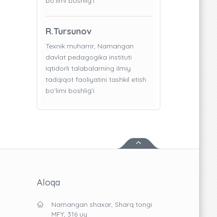
bo'limi boshlig’i
R.Tursunov
Texnik muharrir, Namangan
davlat pedagogika instituti
Iqtidorli talabalarning ilmiy
tadqiqot faoliyatini tashkil etish
bo'limi boshlig’i
Aloqa
Namangan shaxar, Sharq tongi
MFY, 316 uy