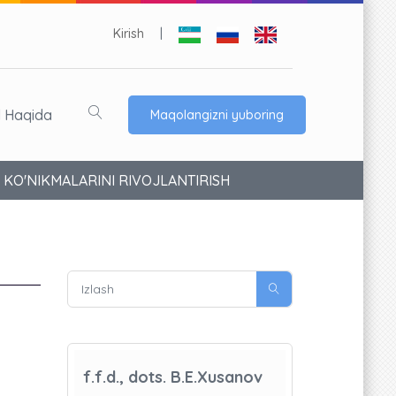
Kirish
|
l Haqida
Maqolangizni yuboring
 KO'NIKMALARINI RIVOJLANTIRISH
f.f.d., dots. B.E.Xusanov