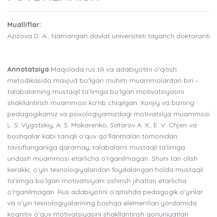
Mualliflar:
Azizova D. A., Namangan davlat universiteti tayanch doktoranti
Annotatsiya
Maqolada rus tili va adabiyotini o'qitish
metodikasida mavjud bo'lgan muhim muammolardan biri –
talabalarning mustaqil ta`limga bo`lgan motivatsiyasini
shakllantirish muammosi ko'rib chiqilgan. Xorijiy va bizning
pedagogikamiz va psixologiyamizdagi motivatsiya muammosi
L. S. Vygotskiy, A. S. Makarenko, Satarov A. X., E. V. Chjen va
boshqalar kabi taniqli o'quv qo'llanmalari tomonidan
tavsiflanganiga qaramay, talabalarni mustaqil ta`limga
undash muammosi etarlicha o'rganilmagan. Shuni tan olish
kerakki, o'yin texnologiyalaridan foydalangan holda mustaqil
ta`limga bo`lgan motivatsiyani oshirish jihatlari etarlicha
o'rganilmagan. Rus adabiyotini o'qitishda pedagogik o'yinlar
va o'yin texnologiyalarining boshqa elementlari yordamida
kognitiv o'quv motivatsiyasini shakllantirish qonuniyatlari