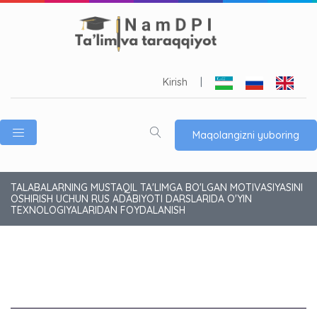
Kirish
|
Maqolangizni yuboring
TALABALARNING MUSTAQIL TA'LIMGA BO'LGAN MOTIVASIYASINI
OSHIRISH UCHUN RUS ADABIYOTI DARSLARIDA O'YIN
TEXNOLOGIYALARIDAN FOYDALANISH