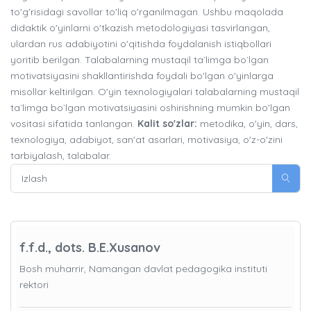
to'g'risidagi savollar to'liq o'rganilmagan. Ushbu maqolada
didaktik o'yinlarni o'tkazish metodologiyasi tasvirlangan,
ulardan rus adabiyotini o'qitishda foydalanish istiqbollari
yoritib berilgan. Talabalarning mustaqil ta`limga bo`lgan
motivatsiyasini shakllantirishda foydali bo'lgan o'yinlarga
misollar keltirilgan. O'yin texnologiyalari talabalarning mustaqil
ta`limga bo`lgan motivatsiyasini oshirishning mumkin bo'lgan
vositasi sifatida tanlangan.
Kalit so'zlar:
metodika, o'yin, dars,
texnologiya, adabiyot, san'at asarlari, motivasiya, o'z-o'zini
tarbiyalash, talabalar.
f.f.d., dots. B.E.Xusanov
Bosh muharrir, Namangan davlat pedagogika instituti
rektori