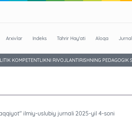
Arxivlar
Indeks
Tahrir Hay'ati
Aloqa
Jurna
LITIK KOMPETENTLIKNI RIVOJLANTIRISHNING PEDAGOGIK 
aqqiyot" ilmiy-uslubiy jurnali 2025-yil 4-soni