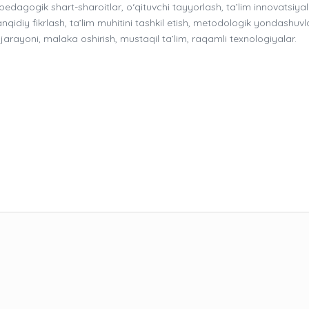
pedagogik shart-sharoitlar, o‘qituvchi tayyorlash, ta’lim innovatsiyala
tanqidiy fikrlash, ta’lim muhitini tashkil etish, metodologik yondashuvl
rayoni, malaka oshirish, mustaqil ta’lim, raqamli texnologiyalar.