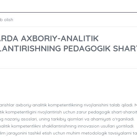
b olish
ARDA AXBORIY-ANALITIK
LANTIRISHNING PEDAGOGIK SHAR
ishlar axboriy-analitik kompetentlikning rivojlanishini talab qiladi.
ik kompetentligini rivojlantirish uchun zarur pedagogik shart-sharoit
ing nazariy asoslari, uning tarkibiy qismlari va ahamiyati o‘rganiladi.
tik kompetentlikni shakllantirishning innovasion usullari yoritiladi.
lim jarayonini tashkil etish uchun muhim metodologik tavsiyalarni tak