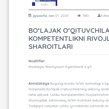
душанба, сен 01, 2025
380
Yukla
BO‘LAJAK O‘QITUVCHIL
KOMPETENTLIKNI RIVOJ
SHAROITLARI
Mualliflar:
Madaliyev Baxtiyorjon Egamberdi o’g’li
Annotatsiya
Bugungi kunda ta’lim tizimidagi o‘zgar
maqolada bo‘lajak o‘qituvchilarning axboriy-analit
tahlil qilinadi. Ushbu kompetentlikni rivojlantirishn
Shuningdek, zamonaviy ta’lim muhitida axboriy-anali
Tadqiqot natijalari ushbu yo‘nalishda samarali ta’