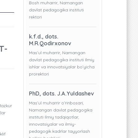
Bosh muharrir, Namangan
davlat pedagogika instituti
rektori
k.f.d., dots.
M.R.Qodirxonov
T-
Mas’ul muharrir, Namangan
davlat pedagogika instituti Ilmiy
ishlar va innovatsiyalar bo’yicha
prorektori
PhD, dots. J.A.Yuldashev
Mas’ul muharrir o’rinbosari,
 Mazkur
Namangan davlat pedagogika
lar
instituti Ilmiy tadqiqotlar,
innovatsiyalar va ilmiy-
pedagogik kadrlar tayyorlash
lif