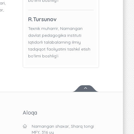
bo'limi boshlig’i
ri,
ar,
R.Tursunov
Texnik muharrir, Namangan
davlat pedagogika instituti
Iqtidorli talabalarning ilmiy
tadqiqot faoliyatini tashkil etish
bo'limi boshlig’i
Aloqa
Namangan shaxar, Sharq tongi
MFY, 316 uy