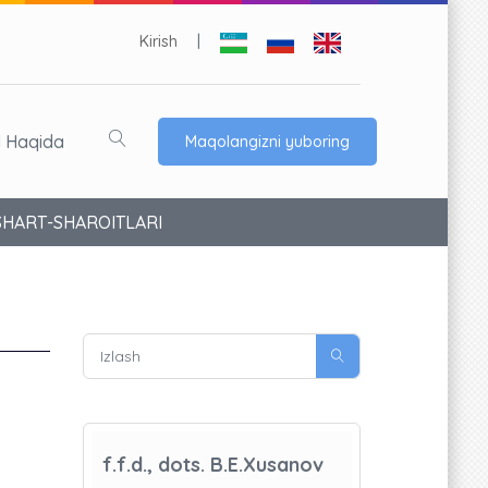
Kirish
|
l Haqida
Maqolangizni yuboring
SHART-SHAROITLARI
f.f.d., dots. B.E.Xusanov