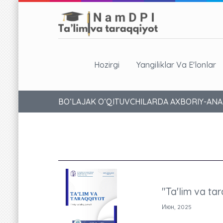
Hozirgi
Yangiliklar Va E'lonlar
BO‘LAJAK O‘QITUVCHILARDA AXBORIY-ANA
"Ta'lim va tar
Июн, 2025