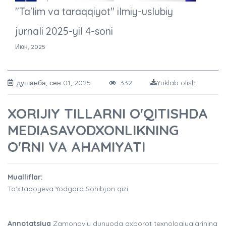
"Ta'lim va taraqqiyot" ilmiy-uslubiy
jurnali 2025-yil 4-soni
Июн, 2025
душанба, сен 01, 2025
332
Yuklab olish
XORIJIY TILLARNI O'QITISHDA
MEDIASAVODXONLIKNING
O'RNI VA AHAMIYATI
Mualliflar:
To'xtaboyeva Yodgora Sohibjon qizi
Annotatsiya
Zamonaviy dunyoda axborot texnologiyalarining