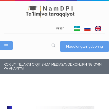
Kirish
|
Maqolangizni yuboring
XORIJIY TILLARNI O'QITISHDA MEDIASAVODXONLIKNING O'RNI
VA AHAMIYATI