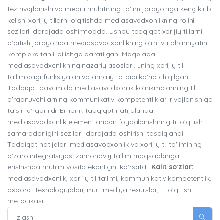
tez rivojlanishi va media muhitining ta'lim jarayoniga keng kirib
kelishi xorijiy tillarni o'qitishda mediasavodxonlikning rolini
sezilarli darajada oshirmoqda. Ushbu tadqiqot xorijiy tillarni
o'qitish jarayonida mediasavodxonlikning o'rni va ahamiyatini
kompleks tahlil qilishga qaratilgan. Maqolada
mediasavodxonlikning nazariy asoslari, uning xorijiy til
ta'limidagi funksiyalari va amaliy tatbiqi ko'rib chiqilgan.
Tadqiqot davomida mediasavodxonlik ko'nikmalarining til
o'rganuvchilarning kommunikativ kompetentliklari rivojlanishiga
ta'siri o'rganildi. Empirik tadqiqot natijalarida
mediasavodxonlik elementlaridan foydalanishning til o'qitish
samaradorligini sezilarli darajada oshirishi tasdiqlandi.
Tadqiqot natijalari mediasavodxonlik va xorijiy til ta'limining
o'zaro integratsiyasi zamonaviy ta'lim maqsadlariga
erishishda muhim vosita ekanligini ko'rsatdi.
Kalit so'zlar:
mediasavodxonlik, xorijiy til ta'limi, kommunikativ kompetentlik,
axborot texnologiyalari, multimediya resurslar, til o'qitish
metodikasi.