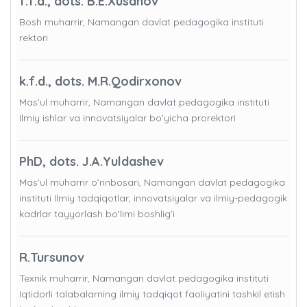
f.f.d., dots. B.E.Xusanov
Bosh muharrir, Namangan davlat pedagogika instituti
rektori
k.f.d., dots. M.R.Qodirxonov
Mas’ul muharrir, Namangan davlat pedagogika instituti
Ilmiy ishlar va innovatsiyalar bo’yicha prorektori
PhD, dots. J.A.Yuldashev
Mas’ul muharrir o’rinbosari, Namangan davlat pedagogika
instituti Ilmiy tadqiqotlar, innovatsiyalar va ilmiy-pedagogik
kadrlar tayyorlash bo'limi boshlig’i
R.Tursunov
Texnik muharrir, Namangan davlat pedagogika instituti
Iqtidorli talabalarning ilmiy tadqiqot faoliyatini tashkil etish