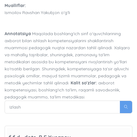
Mualliflar:
Ismoilov Ravshan Yakubjon o‘g‘li
Annotatsiya
Maqolada boshlang‘ich sinf o‘quvchilarining
axborot bilan ishlash kompetensiyalarini shakllantirish
muammosi pedagogik nuqtai nazardan tahlil qilinadi. Xalqaro
va mahalliy tajribalar, shuningdek, zamonaviy ta’lim
metodikalari asosida bu kompetensiyani rivojlantirish yo‘llari
ko‘rsatib berilgan. Shuningdek, kompetensiyaga ta’sir qiluvchi
psixologik omillar, mavjud tizimli muammolar, pedagogik va
metodik yechimlar tahlil qilinadi.
Kalit so'zlar:
axborot
kompetensiyasi, boshlang‘ich ta’lim, raqamli savodxonlik,
pedagogik muammo, ta’lim metodikasi.