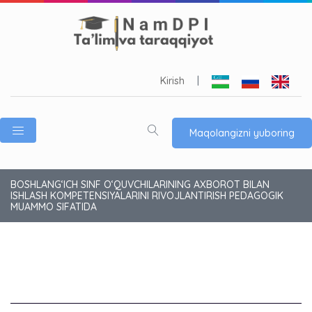
Kirish
|
Maqolangizni yuboring
BOSHLANG‘ICH SINF O‘QUVCHILARINING AXBOROT BILAN
ISHLASH KOMPETENSIYALARINI RIVOJLANTIRISH PEDAGOGIK
MUAMMO SIFATIDA