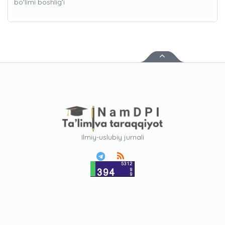
bo'limi boshlig’i
Ilmiy-uslubiy jurnali