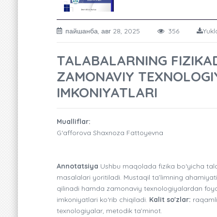
пайшанба, авг 28, 2025
356
Yukl
TALABALARNING FIZIKAD
ZAMONAVIY TEXNOLOGIY
IMKONIYATLARI
Mualliflar:
G‘afforova Shaxnoza Fattoyevna
Annotatsiya
Ushbu maqolada fizika bo‘yicha talab
masalalari yoritiladi. Mustaqil ta’limning ahamiya
qilinadi hamda zamonaviy texnologiyalardan foydala
imkoniyatlari ko‘rib chiqiladi.
Kalit so'zlar:
raqamli 
texnologiyalar, metodik ta’minot.