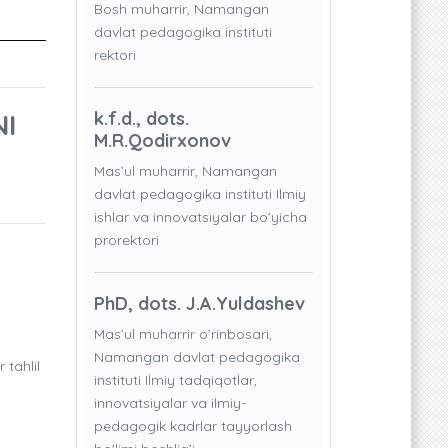
Bosh muharrir, Namangan
davlat pedagogika instituti
rektori
NI
k.f.d., dots.
M.R.Qodirxonov
Mas’ul muharrir, Namangan
davlat pedagogika instituti Ilmiy
ishlar va innovatsiyalar bo’yicha
prorektori
PhD, dots. J.A.Yuldashev
Mas’ul muharrir o’rinbosari,
Namangan davlat pedagogika
 tahlil
instituti Ilmiy tadqiqotlar,
innovatsiyalar va ilmiy-
pedagogik kadrlar tayyorlash