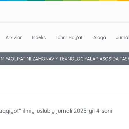
Arxivlar
Indeks
Tahrir Hay'ati
Aloqa
Jurna
M FAOLIYATINI ZAMONAVIY TEXNOLOGIYALAR ASOSIDA TASH
aqqiyot" ilmiy-uslubiy jurnali 2025-yil 4-soni