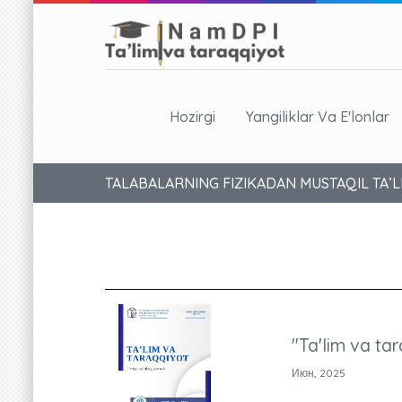
Hozirgi
Yangiliklar Va E'lonlar
TALABALARNING FIZIKADAN MUSTAQIL TA’LI
"Ta'lim va tar
Июн, 2025