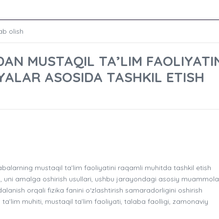
ab olish
AN MUSTAQIL TA’LIM FAOLIYATI
ALAR ASOSIDA TASHKIL ETISH
alarning mustaqil ta’lim faoliyatini raqamli muhitda tashkil etish
ti, uni amalga oshirish usullari, ushbu jarayondagi asosiy muammolar
nish orqali fizika fanini o‘zlashtirish samaradorligini oshirish
ta’lim muhiti, mustaqil ta’lim faoliyati, talaba faolligi, zamonaviy