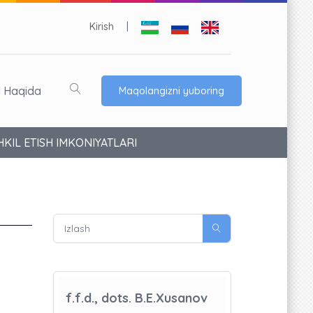
Kirish
|
l Haqida
Maqolangizni yuboring
KIL ETISH IMKONIYATLARI
f.f.d., dots. B.E.Xusanov