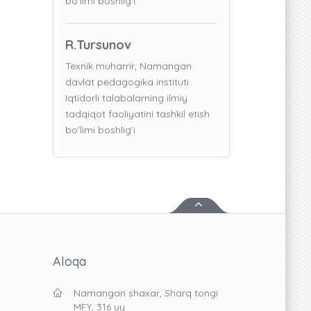
bo'limi boshlig’i
R.Tursunov
Texnik muharrir, Namangan
davlat pedagogika instituti
Iqtidorli talabalarning ilmiy
tadqiqot faoliyatini tashkil etish
bo'limi boshlig’i
Aloqa
Namangan shaxar, Sharq tongi
MFY, 316 uy