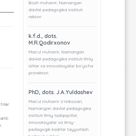
Bosh muharrir, Namangan
davlat pedagogika instituti
rektori
k.f.d., dots.
M.R.Qodirxonov
Mas’ul muharrir, Namangan
davlat pedagogika instituti Ilmiy
ishlar va innovatsiyalar bo’yicha
prorektori
PhD, dots. J.A.Yuldashev
Mas’ul muharrir o’rinbosari,
hilаr
Namangan davlat pedagogika
instituti Ilmiy tadqiqotlar,
sаtib
innovatsiyalar va ilmiy-
i,
pedagogik kadrlar tayyorlash