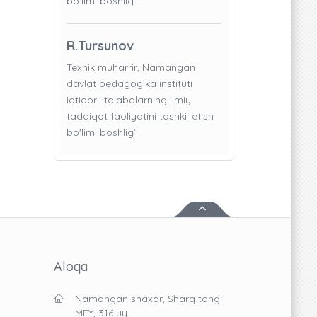
bo'limi boshlig’i
R.Tursunov
Texnik muharrir, Namangan
davlat pedagogika instituti
Iqtidorli talabalarning ilmiy
tadqiqot faoliyatini tashkil etish
bo'limi boshlig’i
Aloqa
Namangan shaxar, Sharq tongi
MFY, 316 uy