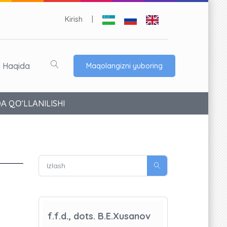
Kirish
|
l Haqida
Maqolangizni yuboring
 QО‘LLАNILISHI
f.f.d., dots. B.E.Xusanov