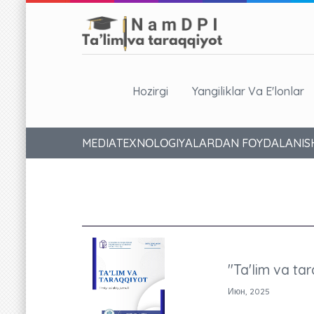
Hozirgi
Yangiliklar Va E'lonlar
MEDIАTEХNОLОGIYАLАRDАN FОYDАLАNISHN
"Ta'lim va tar
Июн, 2025