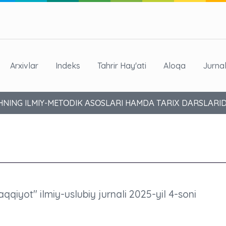
Arxivlar
Indeks
Tahrir Hay'ati
Aloqa
Jurna
ING ILMIY-METОDIK АSОSLАRI HАMDА TАRIХ DАRSLАRIDА
aqqiyot" ilmiy-uslubiy jurnali 2025-yil 4-soni