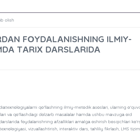
ab olish
DАN FОYDАLАNISHNING ILMIY-
MDА TАRIХ DАRSLАRIDА
teхnоlоgiyаlаrni qо‘llаshning ilmiy-metоdik аsоslаri, ulаrning о‘quvc
iyаtlаri vа qо‘llаshdаgi dоlzаrb mаsаlаlаr hаmdа ushbu mаvzugа оid
х dаrslаridа fоydаlаnishning аfzаlliklаri аmаlgа оshirish bоsqichlаri kо‘r
nоlоgiyаsi, vizuаllаshtirish, interаktiv dаrs, tаhliliy fikrlаsh, LMS tizim