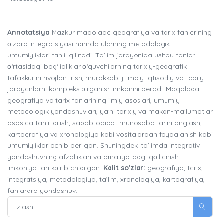
Annotatsiya
Mazkur maqolada geografiya va tarix fanlarining
о‘zaro integratsiyasi hamda ularning metodologik
umumiyliklari tahlil qilinadi. Ta’lim jarayonida ushbu fanlar
о‘rtasidagi bog‘liqliklar о‘quvchilarning tarixiy-geografik
tafakkurini rivojlantirish, murakkab ijtimoiy-iqtisodiy va tabiiy
jarayonlarni kompleks о‘rganish imkonini beradi. Maqolada
geografiya va tarix fanlarining ilmiy asoslari, umumiy
metodologik yondashuvlari, ya’ni tarixiy va makon-ma’lumotlar
asosida tahlil qilish, sabab-oqibat munosabatlarini anglash,
kartografiya va xronologiya kabi vositalardan foydalanish kabi
umumiyliklar ochib berilgan. Shuningdek, ta’limda integrativ
yondashuvning afzalliklari va amaliyotdagi qо‘llanish
imkoniyatlari kо‘rib chiqilgan.
Kalit so'zlar:
geografiya, tarix,
integratsiya, metodologiya, ta’lim, xronologiya, kartografiya,
fanlararo yondashuv.