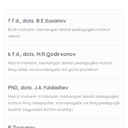
f.f.d., dots. B.E.Xusanov
Bosh muharrir, Namangan davlat pedagogika instituti
rektori
k.f.d., dots. M.R.Qodirxonov
Mas’ul muharrir, Namangan davlat pedagogika instituti
Ilmiy ishlar va innovatsiyalar bo’yicha prorektori
PhD, dots. J.A.Yuldashev
Mas’ul muharrir o’rinbosari, Namangan davlat pedagogika
instituti Ilmiy tadqiqotlar, innovatsiyalar va ilmiy-pedagogik
kadrlar tayyorlash bo'limi boshlig’i
R.Tursunov