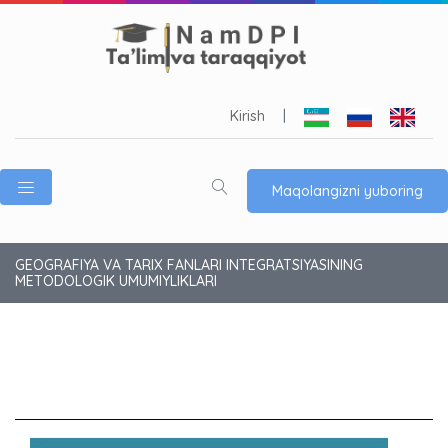
Kirish
|
Maqolangizni yuboring
GEOGRAFIYA VA TARIX FANLARI INTEGRATSIYASINING
METODOLOGIK UMUMIYLIKLARI