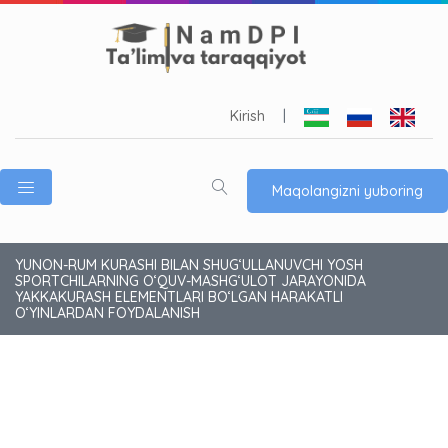
Kirish
|
Maqolangizni yuboring
YUNON-RUM KURASHI BILAN SHUG‘ULLANUVCHI YOSH
SPORTCHILARNING O‘QUV-MASHG‘ULOT JARAYONIDA
YAKKAKURASH ELEMENTLARI BO‘LGAN HARAKATLI
O‘YINLARDAN FOYDALANISH