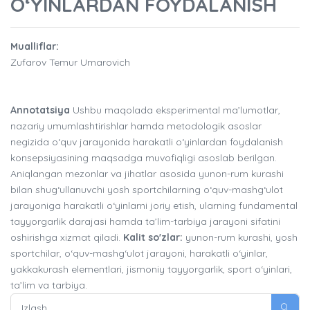
O‘YINLARDAN FOYDALANISH
Mualliflar:
Zufarov Temur Umarovich
Annotatsiya
Ushbu maqolada eksperimental ma’lumotlar,
nazariy umumlashtirishlar hamda metodologik asoslar
negizida o‘quv jarayonida harakatli o‘yinlardan foydalanish
konsepsiyasining maqsadga muvofiqligi asoslab berilgan.
Aniqlangan mezonlar va jihatlar asosida yunon-rum kurashi
bilan shug‘ullanuvchi yosh sportchilarning o‘quv-mashg‘ulot
jarayoniga harakatli o‘yinlarni joriy etish, ularning fundamental
tayyorgarlik darajasi hamda ta’lim-tarbiya jarayoni sifatini
oshirishga xizmat qiladi.
Kalit so'zlar:
yunon-rum kurashi, yosh
sportchilar, o‘quv-mashg‘ulot jarayoni, harakatli o‘yinlar,
yakkakurash elementlari, jismoniy tayyorgarlik, sport o‘yinlari,
ta’lim va tarbiya.