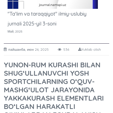
"Ta'lim va taraqqiyot" ilmiy-uslubiy
jurnali 2025-yil 3-soni
Май, 2025
пайшанба, июн 26, 2025
536
Yuklab olish
YUNON-RUM KURASHI BILAN
SHUG‘ULLANUVCHI YOSH
SPORTCHILARNING O‘QUV-
MASHG‘ULOT JARAYONIDA
YAKKAKURASH ELEMENTLARI
BO‘LGAN HARAKATLI