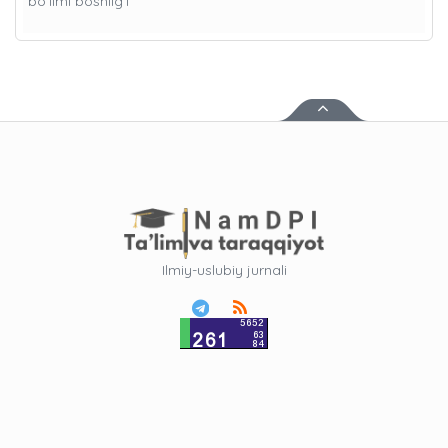
bo'limi boshlig’i
Ilmiy-uslubiy jurnali