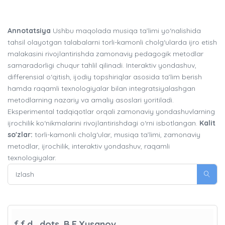
Annotatsiya
Ushbu maqolada musiqa ta’limi yo‘nalishida
tahsil olayotgan talabalarni torli-kamonli cholg‘ularda ijro etish
malakasini rivojlantirishda zamonaviy pedagogik metodlar
samaradorligi chuqur tahlil qilinadi. Interaktiv yondashuv,
differensial o‘qitish, ijodiy topshiriqlar asosida ta’lim berish
hamda raqamli texnologiyalar bilan integratsiyalashgan
metodlarning nazariy va amaliy asoslari yoritiladi.
Eksperimental tadqiqotlar orqali zamonaviy yondashuvlarning
ijrochilik ko‘nikmalarini rivojlantirishdagi o‘rni isbotlangan.
Kalit
so'zlar:
torli-kamonli cholg‘ular, musiqa ta’limi, zamonaviy
metodlar, ijrochilik, interaktiv yondashuv, raqamli
texnologiyalar.
f.f.d., dots. B.E.Xusanov