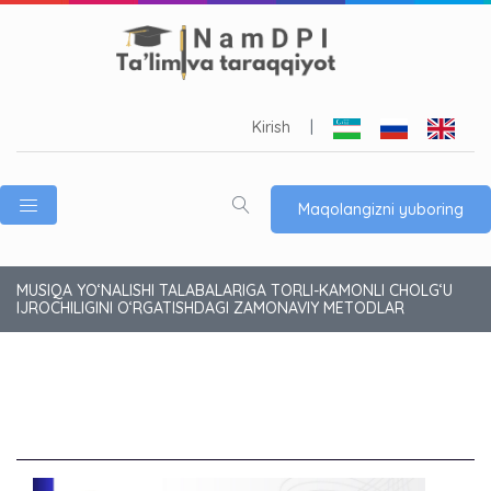
Kirish
|
Maqolangizni yuboring
MUSIQA YO‘NALISHI TALABALARIGA TORLI-KAMONLI CHOLG‘U
IJROCHILIGINI O‘RGATISHDAGI ZAMONAVIY METODLAR