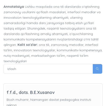
Annotatsiya
Ushbu maqolada ona tili darslarida o‘qitishning
zamonaviy usullarini qo‘llash masalalari, interfaol metodlar va
innovatsion texnologiyalarning ahamiyati, ularning
samaradorligi hamda dars jarayoniga tatbiq etish yo‘llari
tadqiq etilgan. Shuningdek, raqamli texnologiyalarni ona tili
darslarida qo‘llashning amaliy ahamiyati, o‘quvchilarning
kommunikativ kompetensiyalarini rivojlantirishdagi o‘rni tahlil
qilingan.
Kalit so'zlar:
ona tili, zamonaviy metodlar, interfaol
ta’lim, innovatsion texnologiyalar, kommunikativ kompetensiya,
nutq madaniyati, markazlashgan ta’lim, raqamli ta’lim
texnologiyalari
f.f.d., dots. B.E.Xusanov
Bosh muharrir, Namangan davlat pedagogika instituti
rektori