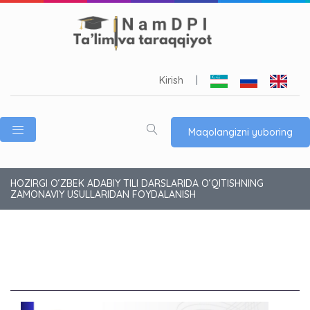
Kirish
|
Maqolangizni yuboring
HOZIRGI O‘ZBEK ADABIY TILI DARSLARIDA O‘QITISHNING
ZAMONAVIY USULLARIDAN FOYDALANISH