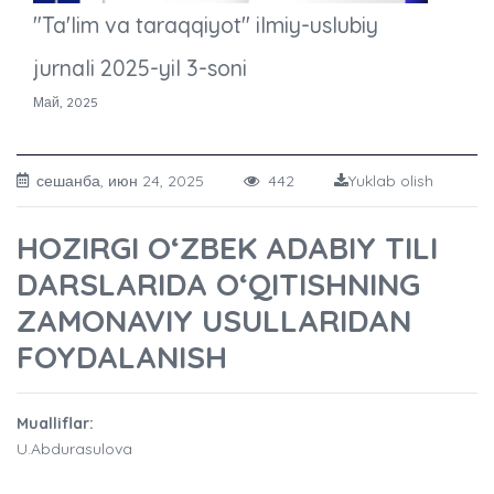
"Ta'lim va taraqqiyot" ilmiy-uslubiy
jurnali 2025-yil 3-soni
Май, 2025
сешанба, июн 24, 2025
442
Yuklab olish
HOZIRGI O‘ZBEK ADABIY TILI
DARSLARIDA O‘QITISHNING
ZAMONAVIY USULLARIDAN
FOYDALANISH
Mualliflar:
U.Abdurasulova