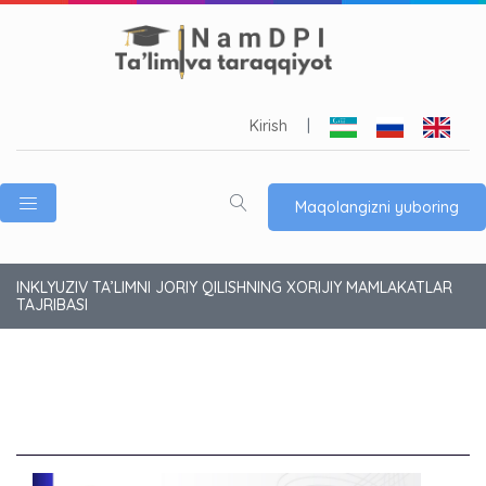
Kirish
|
Maqolangizni yuboring
INKLYUZIV TA’LIMNI JORIY QILISHNING XORIJIY MAMLAKATLAR
TAJRIBASI