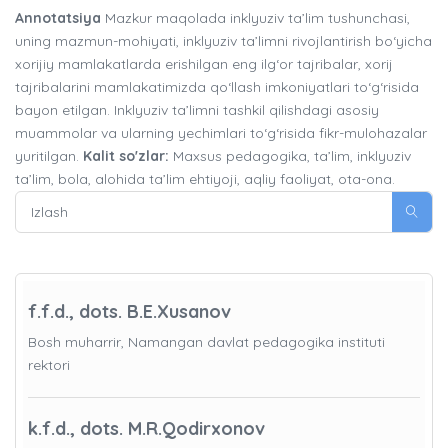
Annotatsiya
Mazkur maqolada inklyuziv ta’lim tushunchasi,
uning mazmun-mohiyati, inklyuziv ta’limni rivojlantirish bo‘yicha
xorijiy mamlakatlarda erishilgan eng ilg‘or tajribalar, xorij
tajribalarini mamlakatimizda qo‘llash imkoniyatlari to‘g‘risida
bayon etilgan. Inklyuziv ta’limni tashkil qilishdagi asosiy
muammolar va ularning yechimlari to‘g‘risida fikr-mulohazalar
yuritilgan.
Kalit so'zlar:
Maxsus pedagogika, ta’lim, inklyuziv
ta’lim, bola, alohida ta’lim ehtiyoji, aqliy faoliyat, ota-ona.
f.f.d., dots. B.E.Xusanov
Bosh muharrir, Namangan davlat pedagogika instituti
rektori
k.f.d., dots. M.R.Qodirxonov