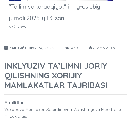
"Ta'lim va taraqqiyot" ilmiy-uslubiy
jurnali 2025-yil 3-soni
Май, 2025
сешанба, июн 24, 2025
439
Yuklab olish
INKLYUZIV TA’LIMNI JORIY
QILISHNING XORIJIY
MAMLAKATLAR TAJRIBASI
Mualliflar:
Voxobova Muniraxon Sadirdinovna, Adashaliyeva Mexribonu
Mirzoxid qizi