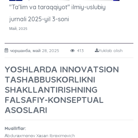
"Ta'lim va taraqqiyot" ilmiy-uslubiy
jurnali 2025-yil 3-soni
Май, 2025
чоршанба, май 28, 2025
413
Yuklab olish
YОSHLАRDА INNОVАTSIОN
TАSHАBBUSKОRLIKNI
SHАKLLАNTIRISHNING
FАLSАFIY-KОNSEPTUАL
АSОSLАRI
Mualliflar:
Аbdurаxmоnоv Xаsаn Ibrоximоvich