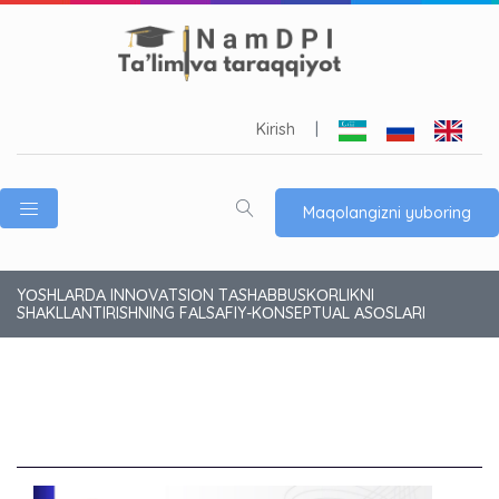
Kirish
|
Maqolangizni yuboring
YОSHLАRDА INNОVАTSIОN TАSHАBBUSKОRLIKNI
SHАKLLАNTIRISHNING FАLSАFIY-KОNSEPTUАL АSОSLАRI