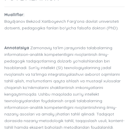
Mualliflar:
Baydjanov Bekzod Xaitboyevich Farg‘ona davlat universiteti
dotsenti, pedagogika fanlari bo‘yicha falsafa doktori (PhD).
Annotatsiya
Zamonaviy ta’lim jarayonida talabalarning
informatsion-analitik kompetentligini rivojlantirish ilmiy-
pedagogik tadqiqotlarning dolzarb yo‘nalishlaridan biri
hisoblanadi. Sun’iy intellekt (SI) texnologiyalarining jadal
rivojlanishi va ta’limga integratsiyalashuvi axborot oqimlarini
tahlil qilish, ma’lumotlarni qayta ishlash va mustaqil xulosalar
chiqarish ko‘nikmalarini shakllantirish imkoniyatlarini
kengaytirmoqda. Ushbu maqolada sun’iy intellekt
texnologiyalaridan foydalanish orqali talabalarning
informatsion-analitik kompetentligini rivojlantirishning ilmiy-
nazariy asoslari va amaliy jihatlari tahlil qilinadi. Tadqiqot
doirasida nazariy-metodologik tahlil, taqqoslash usuli, kontent-
tahlil hamda ekspert baholash metodlaridan foydalanildi.