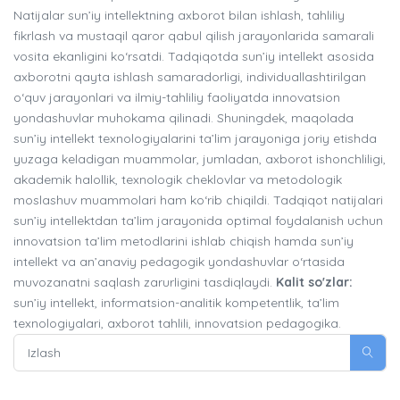
Natijalar sun’iy intellektning axborot bilan ishlash, tahliliy
fikrlash va mustaqil qaror qabul qilish jarayonlarida samarali
vosita ekanligini ko‘rsatdi. Tadqiqotda sun’iy intellekt asosida
axborotni qayta ishlash samaradorligi, individuallashtirilgan
o‘quv jarayonlari va ilmiy-tahliliy faoliyatda innovatsion
yondashuvlar muhokama qilinadi. Shuningdek, maqolada
sun’iy intellekt texnologiyalarini ta’lim jarayoniga joriy etishda
yuzaga keladigan muammolar, jumladan, axborot ishonchliligi,
akademik halollik, texnologik cheklovlar va metodologik
moslashuv muammolari ham ko‘rib chiqildi. Tadqiqot natijalari
sun’iy intellektdan ta’lim jarayonida optimal foydalanish uchun
innovatsion ta’lim metodlarini ishlab chiqish hamda sun’iy
intellekt va an’anaviy pedagogik yondashuvlar o‘rtasida
muvozanatni saqlash zarurligini tasdiqlaydi.
Kalit so'zlar:
sun’iy intellekt, informatsion-analitik kompetentlik, ta’lim
texnologiyalari, axborot tahlili, innovatsion pedagogika.