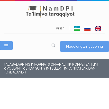
Kirish
|
Maqolangizni yuboring
TALABALARNING INFORMATSION-ANALITIK KOMPETENTLINI
RIVOJLANTIRISHDA SUN’IY INTELLEKT IMKONIYATLARIDAN
FOYDALANISH