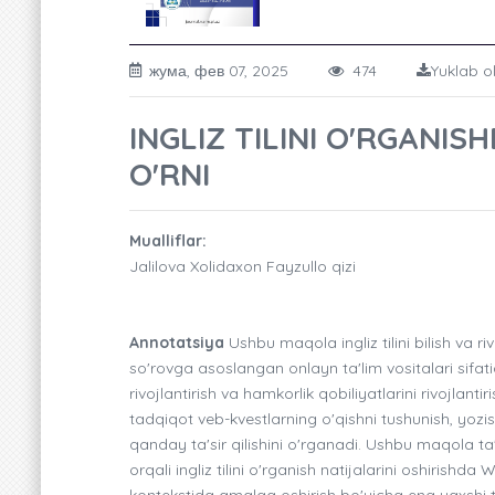
жума, фев 07, 2025
474
Yuklab ol
INGLIZ TILINI O'RGANI
O'RNI
Mualliflar:
Jalilova Xolidaxon Fayzullo qizi
Annotatsiya
Ushbu maqola ingliz tilini bilish va r
so'rovga asoslangan onlayn ta'lim vositalari sifati
rivojlantirish va hamkorlik qobiliyatlarini rivojl
tadqiqot veb-kvestlarning o'qishni tushunish, yozis
qanday ta'sir qilishini o'rganadi. Ushbu maqola ta'
orqali ingliz tilini o'rganish natijalarini oshirishda
kontekstida amalga oshirish bo'yicha eng yaxshi taj