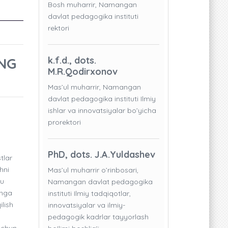
Bosh muharrir, Namangan
davlat pedagogika instituti
rektori
ING
k.f.d., dots.
M.R.Qodirxonov
Mas’ul muharrir, Namangan
davlat pedagogika instituti Ilmiy
ishlar va innovatsiyalar bo’yicha
prorektori
PhD, dots. J.A.Yuldashev
tlar
hni
Mas’ul muharrir o’rinbosari,
bu
Namangan davlat pedagogika
shga
instituti Ilmiy tadqiqotlar,
ilish
innovatsiyalar va ilmiy-
pedagogik kadrlar tayyorlash
 uchun