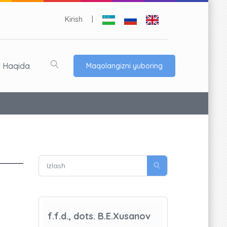
Kirish
|
l Haqida
Maqolangizni yuboring
f.f.d., dots. B.E.Xusanov