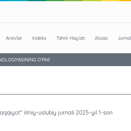
Arxivlar
Indeks
Tahrir Hay'ati
Aloqa
Jurna
XNOLOGIYASINING O'RNI
raqqiyot" ilmiy-uslubiy jurnali 2025-yil 1-son