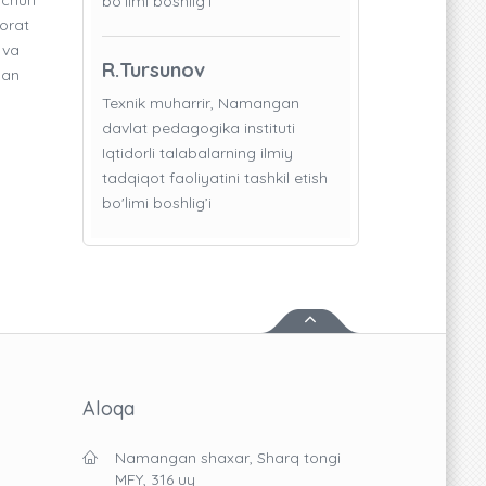
bo'limi boshlig’i
orat
 va
R.Tursunov
gan
Texnik muharrir, Namangan
davlat pedagogika instituti
Iqtidorli talabalarning ilmiy
tadqiqot faoliyatini tashkil etish
bo'limi boshlig’i
Aloqa
Namangan shaxar, Sharq tongi
MFY, 316 uy