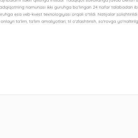
Tadqiqotning namunasi ikki guruhga bo'lingan 24 nafar talabadan ib
hga esa veb-kvest texnologiyasi orqali o‘tildi. Natijalar solishtirildi
nlayn ta'lim, ta'lim amaliyotlari, til o'zlashtirish, so'rovga yo'naltiril