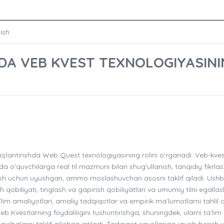
ish
SHDA VEB KVEST TEXNOLOGIYASIN
ivojlantirishda Web Quest texnologiyasining rolini o'rganadi. Veb-kves
da o'quvchilarga real til mazmuni bilan shug'ullanish, tanqidiy fikrlas
antirish uchun uyushgan, ammo moslashuvchan asosni taklif qiladi. Ush
h qobiliyati, tinglash va gapirish qobiliyatlari va umumiy tilni egalla
lim amaliyotlari, amaliy tadqiqotlar va empirik ma'lumotlarni tahlil q
 Web Kvestlarning foydaliligini tushuntirishga, shuningdek, ularni ta'lim
ribalarni taklif qilishga intiladi. Tadqiqot savollariga javob berish