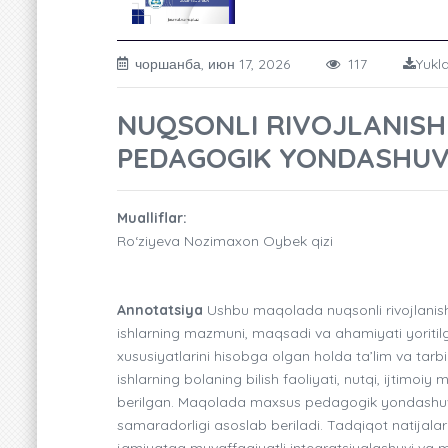
чоршанба, июн 17, 2026
117
Yukl
NUQSONLI RIVOJLANISH
PEDAGOGIK YONDASHUV
Mualliflar:
Ro‘ziyeva Nozimaxon Oybek qizi
Annotatsiya
Ushbu maqolada nuqsonli rivojlanish
ishlarning mazmuni, maqsadi va ahamiyati yoritilga
xususiyatlarini hisobga olgan holda ta’lim va tarbiy
ishlarning bolaning bilish faoliyati, nutqi, ijtimoiy
berilgan. Maqolada maxsus pedagogik yondashuvlar
samaradorligi asoslab beriladi. Tadqiqot natijalari
jamiyatga muvaffaqiyatli integratsiyalashuvi va 