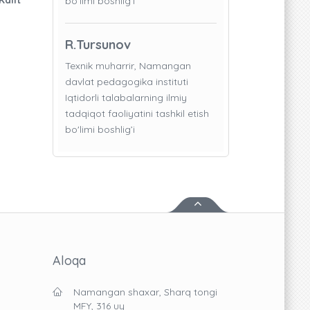
bo'limi boshlig’i
R.Tursunov
Texnik muharrir, Namangan
davlat pedagogika instituti
Iqtidorli talabalarning ilmiy
tadqiqot faoliyatini tashkil etish
bo'limi boshlig’i
Aloqa
Namangan shaxar, Sharq tongi
MFY, 316 uy