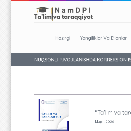
Hozirgi
Yangiliklar Va E'lonlar
NUQSONLI RIVOJLANISHDA KORREKSION I
"Ta'lim va tar
Март, 2026