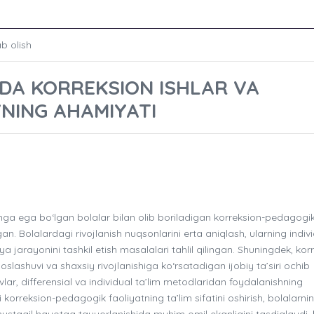
ab olish
DA KORREKSION ISHLAR VA
NING AHAMIYATI
ga ega bo‘lgan bolalar bilan olib boriladigan korreksion-pedagogi
n. Bolalardagi rivojlanish nuqsonlarini erta aniqlash, ularning indiv
a jarayonini tashkil etish masalalari tahlil qilingan. Shuningdek, kor
 moslashuvi va shaxsiy rivojlanishiga ko‘rsatadigan ijobiy ta’siri ochib
, differensial va individual ta’lim metodlaridan foydalanishning
 korreksion-pedagogik faoliyatning ta’lim sifatini oshirish, bolalarni
mustaqil hayotga tayyorlanishida muhim omil ekanligini tasdiqlaydi.