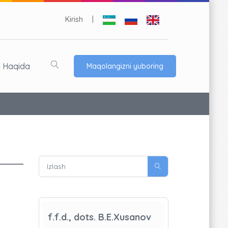
Kirish
|
l Haqida
Maqolangizni yuboring
f.f.d., dots. B.E.Xusanov