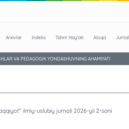
Arxivlar
Indeks
Tahrir Hay'ati
Aloqa
Jurna
SHLAR VA PEDAGOGIK YONDASHUVNING AHAMIYATI
aqqiyot" ilmiy-uslubiy jurnali 2026-yil 2-soni