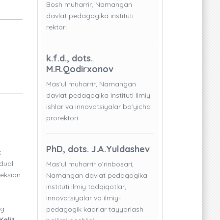
Bosh muharrir, Namangan
davlat pedagogika instituti
rektori
k.f.d., dots.
M.R.Qodirxonov
Mas’ul muharrir, Namangan
davlat pedagogika instituti Ilmiy
ishlar va innovatsiyalar bo’yicha
prorektori
PhD, dots. J.A.Yuldashev
k
idual
Mas’ul muharrir o’rinbosari,
reksion
Namangan davlat pedagogika
instituti Ilmiy tadqiqotlar,
innovatsiyalar va ilmiy-
ng
pedagogik kadrlar tayyorlash
Kalit